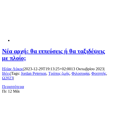
Νέα αρχή: θα ιππεύσεις ή θα ταξιδέψεις
με πλοίο;
Ηλίας Λύκος
|
2023-12-29T19:13:25+02:00
13 Οκτωβρίου 2023
|
Ιδέες
|
Tags:
Jordan Peterson
,
Τρόπος ζωής
,
Φιλοσοφία
,
Φοιτητής
,
Ω2023
|
Περισσότερα
Πε
12 Μάι