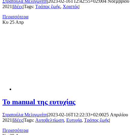
Στρατούλα Μελιγωνίτη
|
2023-02-16T12:42:55+02:00
4 Νοεμβρίου
2021
|
Ιδέες
|
Tags:
Τρόπος ζωής
,
Χριστός
|
Περισσότερα
Κυ
25 Απρ
Το manual της ευτυχίας
Στρατούλα Μελιγωνίτη
|
2023-02-16T12:22:33+02:00
25 Απριλίου
2021
|
Ιδέες
|
Tags:
Αυτοβελτίωση
,
Ευτυχία
,
Τρόπος ζωής
|
Περισσότερα