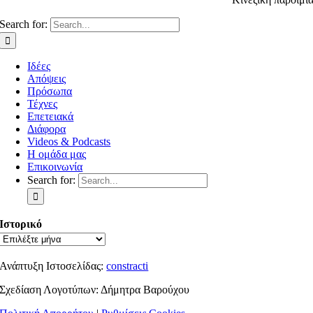
Search for:
Ιδέες
Απόψεις
Πρόσωπα
Τέχνες
Επετειακά
Διάφορα
Videos & Podcasts
Η ομάδα μας
Επικοινωνία
Search for:
Ιστορικό
Ανάπτυξη Ιστοσελίδας:
constracti
Σχεδίαση Λογοτύπων: Δήμητρα Βαρούχου