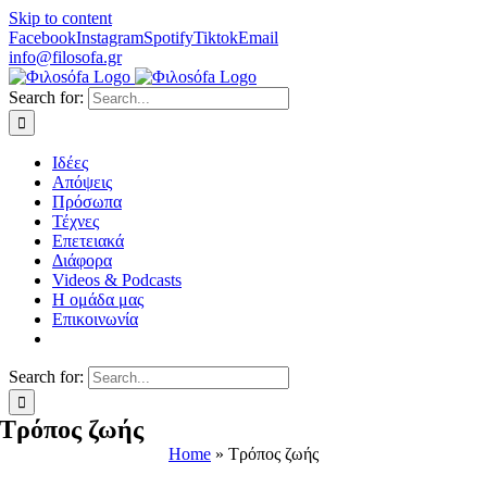
Skip to content
Facebook
Instagram
Spotify
Tiktok
Email
info@filosofa.gr
Search for:
Ιδέες
Απόψεις
Πρόσωπα
Τέχνες
Επετειακά
Διάφορα
Videos & Podcasts
Η ομάδα μας
Επικοινωνία
Search for:
Τρόπος ζωής
Home
»
Τρόπος ζωής