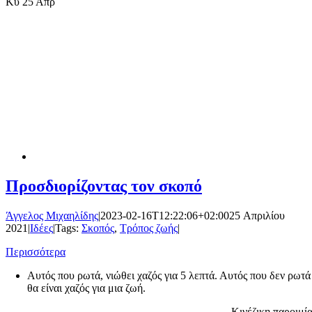
Κυ
25 Απρ
Προσδιορίζοντας τον σκοπό
Άγγελος Μιχαηλίδης
|
2023-02-16T12:22:06+02:00
25 Απριλίου
2021
|
Ιδέες
|
Tags:
Σκοπός
,
Τρόπος ζωής
|
Περισσότερα
Αυτός που ρωτά, νιώθει χαζός για 5 λεπτά. Αυτός που δεν ρωτά
θα είναι χαζός για μια ζωή.
Κινέζικη παροιμί