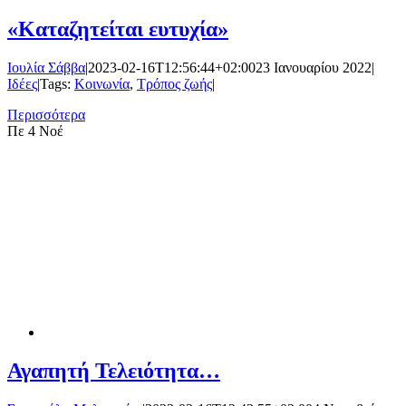
«Καταζητείται ευτυχία»
Ιουλία Σάββα
|
2023-02-16T12:56:44+02:00
23 Ιανουαρίου 2022
|
Ιδέες
|
Tags:
Κοινωνία
,
Τρόπος ζωής
|
Περισσότερα
Πε
4 Νοέ
Αγαπητή Τελειότητα…