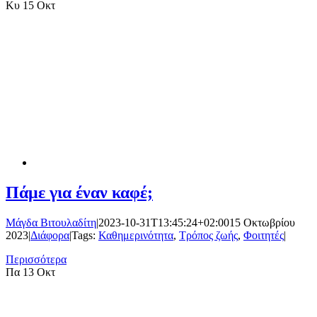
Κυ
15 Οκτ
Πάμε για έναν καφέ;
Μάγδα Βιτουλαδίτη
|
2023-10-31T13:45:24+02:00
15 Οκτωβρίου
2023
|
Διάφορα
|
Tags:
Καθημερινότητα
,
Τρόπος ζωής
,
Φοιτητές
|
Περισσότερα
Πα
13 Οκτ