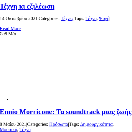
Τέχνη κι εξιλέωση
14 Οκτωβρίου 2021
|
Categories:
Τέχνες
|
Tags:
Τέχνη
,
Ψυχή
|
Read More
Σα
8 Μάι
Ennio Morricone: Τα soundtrack μιας ζωής
8 Μαΐου 2021
|
Categories:
Πρόσωπα
|
Tags:
Δημιουργικότητα
,
Μουσική
,
Τέχνη
|