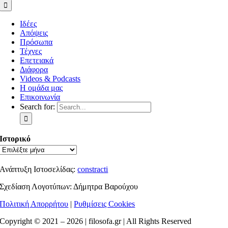
Ιδέες
Απόψεις
Πρόσωπα
Τέχνες
Επετειακά
Διάφορα
Videos & Podcasts
Η ομάδα μας
Επικοινωνία
Search for:
Ιστορικό
Ανάπτυξη Ιστοσελίδας:
constracti
Σχεδίαση Λογοτύπων: Δήμητρα Βαρούχου
Πολιτική Απορρήτου
|
Ρυθμίσεις Cookies
Copyright © 2021 –
2026 | filosofa.gr | All Rights Reserved