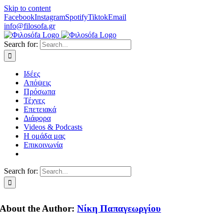
Skip to content
Facebook
Instagram
Spotify
Tiktok
Email
info@filosofa.gr
Search for:
Ιδέες
Απόψεις
Πρόσωπα
Τέχνες
Επετειακά
Διάφορα
Videos & Podcasts
Η ομάδα μας
Επικοινωνία
Search for:
About the Author:
Νίκη Παπαγεωργίου