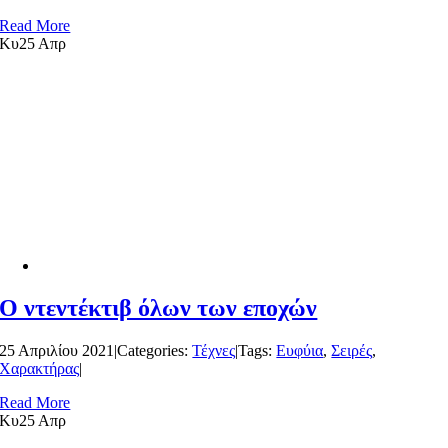
Read More
Κυ
25 Απρ
Ο ντεντέκτιβ όλων των εποχών
25 Απριλίου 2021
|
Categories:
Τέχνες
|
Tags:
Ευφύια
,
Σειρές
,
Χαρακτήρας
|
Read More
Κυ
25 Απρ