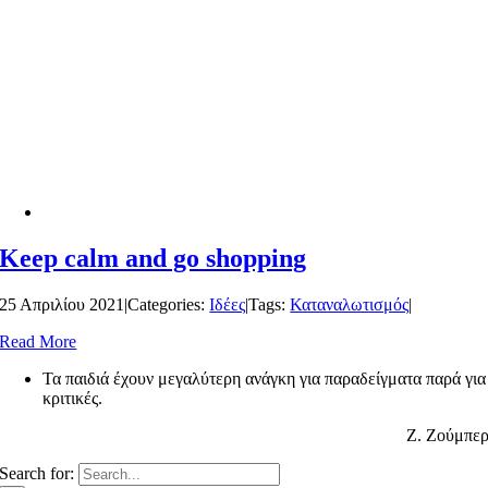
Keep calm and go shopping
25 Απριλίου 2021
|
Categories:
Ιδέες
|
Tags:
Καταναλωτισμός
|
Read More
Τα παιδιά έχουν μεγαλύτερη ανάγκη για παραδείγματα παρά για
κριτικές.
Ζ. Ζούμπε
Search for: