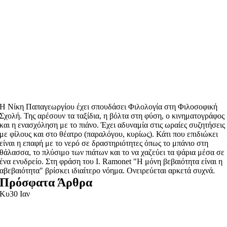
Η Νίκη Παπαγεωργίου έχει σπουδάσει Φιλολογία στη Φιλοσοφική
Σχολή. Της αρέσουν τα ταξίδια, η βόλτα στη φύση, ο κινηματογράφος
και η ενασχόληση με το πιάνο. Έχει αδυναμία στις ωραίες συζητήσεις
με φίλους και στο θέατρο (παραλόγου, κυρίως). Κάτι που επιδιώκει
είναι η επαφή με το νερό σε δραστηριότητες όπως το μπάνιο στη
θάλασσα, το πλύσιμο των πιάτων και το να χαζεύει τα ψάρια μέσα σε
ένα ενυδρείο. Στη φράση του Ι. Ramonet "Η μόνη βεβαιότητα είναι η
αβεβαιότητα" βρίσκει ιδιαίτερο νόημα. Ονειρεύεται αρκετά συχνά.
Πρόσφατα Άρθρα
Κυ
30 Ιαν