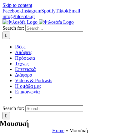
Skip to content
Facebook
Instagram
Spotify
Tiktok
Email
info@filosofa.gr
Search for:
Ιδέες
Απόψεις
Πρόσωπα
Τέχνες
Επετειακά
Διάφορα
Videos & Podcasts
Η ομάδα μας
Επικοινωνία
Search for:
Μουσική
Home
»
Μουσική