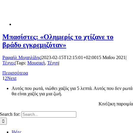
Μπασίστες: «Ολημερίς το χτίζανε το
βράδυ εγκρεμιζόταν»
Ραφαήλ Μιχαηλίδης
|
2023-02-15T12:15:01+02:00
15 Μαΐου 2021
|
Τέχνες
|
Tags:
Μουσική
,
Τέχνη
|
Περισσότερα
1
2
Next
Αυτός που ρωτά, νιώθει χαζός για 5 λεπτά. Αυτός που δεν ρωτά
θα είναι χαζός για μια ζωή.
Κινέζικη παροιμί
Search for:
Ιδέες