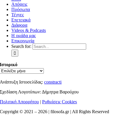
Απόψεις
Πρόσωπα
Τέχνες
Επετειακά
Διάφορα
Videos & Podcasts
Η ομάδα μας
Επικοινωνία
Search for:
Ιστορικό
Ανάπτυξη Ιστοσελίδας:
constracti
Σχεδίαση Λογοτύπων: Δήμητρα Βαρούχου
Πολιτική Απορρήτου
|
Ρυθμίσεις Cookies
Copyright © 2021 –
2026 | filosofa.gr | All Rights Reserved