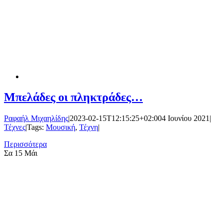
Μπελάδες οι πληκτράδες…
Ραφαήλ Μιχαηλίδης
|
2023-02-15T12:15:25+02:00
4 Ιουνίου 2021
|
Τέχνες
|
Tags:
Μουσική
,
Τέχνη
|
Περισσότερα
Σα
15 Μάι