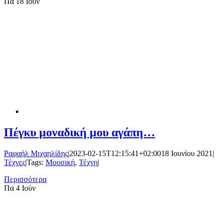
Πα
18 Ιούν
Πέγκυ μοναδική μου αγάπη…
Ραφαήλ Μιχαηλίδης
|
2023-02-15T12:15:41+02:00
18 Ιουνίου 2021
|
Τέχνες
|
Tags:
Μουσική
,
Τέχνη
|
Περισσότερα
Πα
4 Ιούν