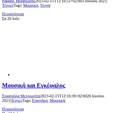
Ραφαήλ Μιχαηλίδης
|
2023-02-15T12:16:51+02:00
3 Ιουλίου 2021
|
Τέχνες
|
Tags:
Μουσική
,
Τέχνη
|
Περισσότερα
Σα
26 Ιούν
Μουσική και Εγκέφαλος
Στρατούλα Μελιγωνίτη
|
2023-02-15T12:16:39+02:00
26 Ιουνίου
2021
|
Τέχνες
|
Tags:
Επιστήμη
,
Μουσική
|
Περισσότερα