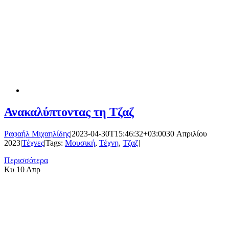
Ανακαλύπτοντας τη Τζαζ
Ραφαήλ Μιχαηλίδης
|
2023-04-30T15:46:32+03:00
30 Απριλίου
2023
|
Τέχνες
|
Tags:
Μουσική
,
Τέχνη
,
Τζαζ
|
Περισσότερα
Κυ
10 Απρ