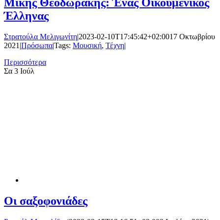
Μίκης Θεοδωράκης: Ένας Οικουμενικός
Έλληνας
Στρατούλα Μελιγωνίτη
|
2023-02-10T17:45:42+02:00
17 Οκτωβρίου
2021
|
Πρόσωπα
|
Tags:
Μουσική
,
Τέχνη
|
Περισσότερα
Σα
3 Ιούλ
Οι σαξοφονιάδες