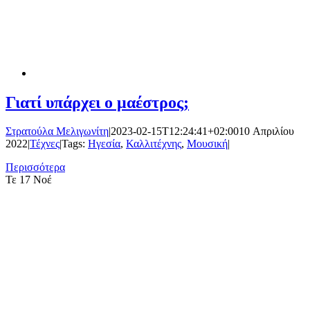
Γιατί υπάρχει ο μαέστρος;
Στρατούλα Μελιγωνίτη
|
2023-02-15T12:24:41+02:00
10 Απριλίου
2022
|
Τέχνες
|
Tags:
Ηγεσία
,
Καλλιτέχνης
,
Μουσική
|
Περισσότερα
Τε
17 Νοέ