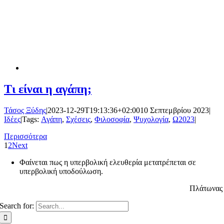
Τι είναι η αγάπη;
Τάσος Ξύδης
|
2023-12-29T19:13:36+02:00
10 Σεπτεμβρίου 2023
|
Ιδέες
|
Tags:
Αγάπη
,
Σχέσεις
,
Φιλοσοφία
,
Ψυχολογία
,
Ω2023
|
Περισσότερα
1
2
Next
Φαίνεται πως η υπερβολική ελευθερία μετατρέπεται σε
υπερβολική υποδούλωση.
Πλάτωνα
Search for: