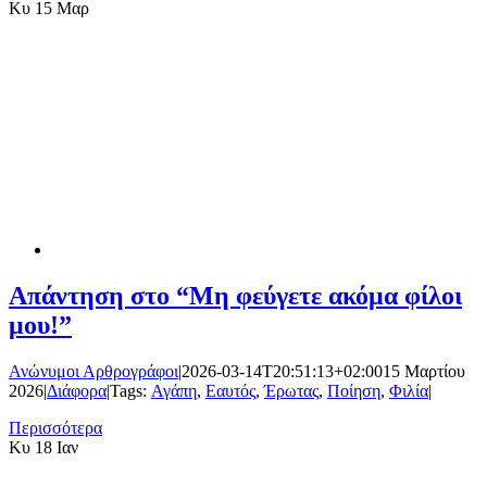
Κυ
15 Μαρ
Απάντηση στο “Μη φεύγετε ακόμα φίλοι
μου!”
Ανώνυμοι Αρθρογράφοι
|
2026-03-14T20:51:13+02:00
15 Μαρτίου
2026
|
Διάφορα
|
Tags:
Αγάπη
,
Εαυτός
,
Έρωτας
,
Ποίηση
,
Φιλία
|
Περισσότερα
Κυ
18 Ιαν