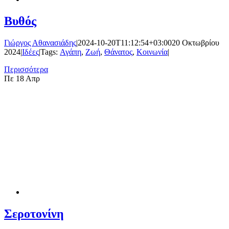
Βυθός
Γιώργος Αθανασιάδης
|
2024-10-20T11:12:54+03:00
20 Οκτωβρίου
2024
|
Ιδέες
|
Tags:
Αγάπη
,
Ζωή
,
Θάνατος
,
Κοινωνία
|
Περισσότερα
Πε
18 Απρ
Σεροτονίνη