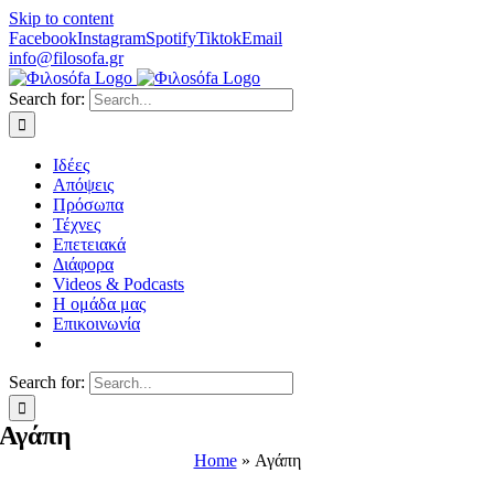
Skip to content
Facebook
Instagram
Spotify
Tiktok
Email
info@filosofa.gr
Search for:
Ιδέες
Απόψεις
Πρόσωπα
Τέχνες
Επετειακά
Διάφορα
Videos & Podcasts
Η ομάδα μας
Επικοινωνία
Search for:
Αγάπη
Home
»
Αγάπη