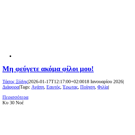
Μη φεύγετε ακόμα φίλοι μου!
Τάσος Ξύδης
|
2026-01-17T12:17:00+02:00
18 Ιανουαρίου 2026
|
Διάφορα
|
Tags:
Αγάπη
,
Εαυτός
,
Έρωτας
,
Ποίηση
,
Φιλία
|
Περισσότερα
Κυ
30 Νοέ