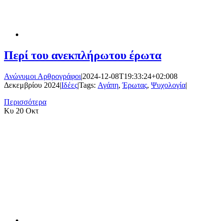
Περί του ανεκπλήρωτου έρωτα
Ανώνυμοι Αρθρογράφοι
|
2024-12-08T19:33:24+02:00
8
Δεκεμβρίου 2024
|
Ιδέες
|
Tags:
Αγάπη
,
Έρωτας
,
Ψυχολογία
|
Περισσότερα
Κυ
20 Οκτ