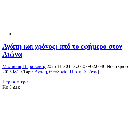
Αγάπη και χρόνος: από το εφήμερο στον
Αιώνα
Μιλτιάδης Περδικάκης
|
2025-11-30T13:27:07+02:00
30 Νοεμβρίου
2025
|
Ιδέες
|
Tags:
Αγάπη
,
Θεολογία
,
Πίστη
,
Χρόνος
|
Περισσότερα
Κυ
8 Δεκ