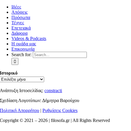
Ιδέες
Απόψεις
Πρόσωπα
Τέχνες
Επετειακά
Διάφορα
Videos & Podcasts
Η ομάδα μας
Επικοινωνία
Search for:
Ιστορικό
Ανάπτυξη Ιστοσελίδας:
constracti
Σχεδίαση Λογοτύπων: Δήμητρα Βαρούχου
Πολιτική Απορρήτου
|
Ρυθμίσεις Cookies
Copyright © 2021 –
2026 | filosofa.gr | All Rights Reserved