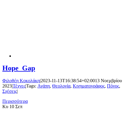
Hope_Gap
Φιλοθέη Κοκολάκη
|
2023-11-13T16:38:54+02:00
13 Νοεμβρίου
2023
|
Τέχνες
|
Tags:
Αγάπη
,
Θεολογία
,
Κινηματογράφος
,
Πόνος
,
Σχέσεις
|
Περισσότερα
Κυ
10 Σεπ