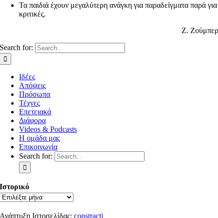
Τα παιδιά έχουν μεγαλύτερη ανάγκη για παραδείγματα παρά για
κριτικές.
Ζ. Ζούμπε
Search for:
Ιδέες
Απόψεις
Πρόσωπα
Τέχνες
Επετειακά
Διάφορα
Videos & Podcasts
Η ομάδα μας
Επικοινωνία
Search for:
Ιστορικό
Ανάπτυξη Ιστοσελίδας:
constracti