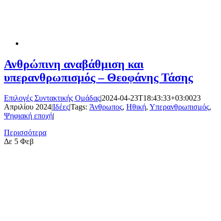
Ανθρώπινη αναβάθμιση και
υπερανθρωπισμός – Θεοφάνης Τάσης
Επιλογές Συντακτικής Ομάδας
|
2024-04-23T18:43:33+03:00
23
Απριλίου 2024
|
Ιδέες
|
Tags:
Άνθρωπος
,
Ηθική
,
Υπερανθρωπισμός
,
Ψηφιακή εποχή
|
Περισσότερα
Δε
5 Φεβ