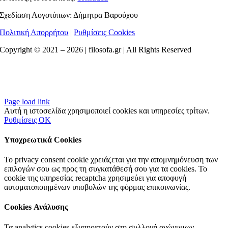
Σχεδίαση Λογοτύπων: Δήμητρα Βαρούχου
Πολιτική Απορρήτου
|
Ρυθμίσεις Cookies
Copyright © 2021 –
2026 | filosofa.gr | All Rights Reserved
Page load link
Αυτή η ιστοσελίδα χρησιμοποιεί cookies και υπηρεσίες τρίτων.
Ρυθμίσεις
OK
Υποχρεωτικά Cookies
Το privacy consent cookie χρειάζεται για την απομνημόνευση των
επιλογών σου ως προς τη συγκατάθεσή σου για τα cookies. Το
cookie της υπηρεσίας recaptcha χρησιμεύει για αποφυγή
αυτοματοποιημένων υποβολών της φόρμας επικοινωνίας.
Cookies Ανάλυσης
Τα analytics cookies εξυπηρετούν στη συλλογή ανώνυμων