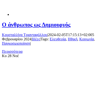
Ο άνθρωπος ως Δημιουργός
Κρυσταλλίνα Τριανταφύλλου
|
2024-02-05T17:15:13+02:00
5
Φεβρουαρίου 2024
|
Ιδέες
|
Tags:
Ελευθερία
,
Ηθική
,
Κοινωνία
,
Παγκοσμιοποίηση
|
Περισσότερα
Κυ
28 Νοέ