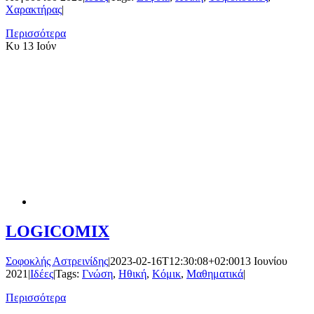
Χαρακτήρας
|
Περισσότερα
Κυ
13 Ιούν
LOGICOMIX
Σοφοκλής Αστρεινίδης
|
2023-02-16T12:30:08+02:00
13 Ιουνίου
2021
|
Ιδέες
|
Tags:
Γνώση
,
Ηθική
,
Κόμικ
,
Μαθηματικά
|
Περισσότερα