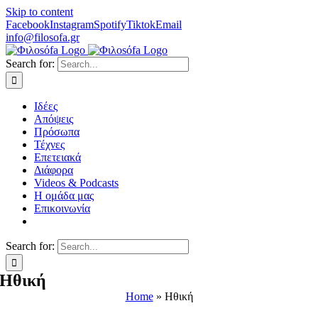
Skip to content
Facebook
Instagram
Spotify
Tiktok
Email
info@filosofa.gr
Search for:
Ιδέες
Απόψεις
Πρόσωπα
Τέχνες
Επετειακά
Διάφορα
Videos & Podcasts
Η ομάδα μας
Επικοινωνία
Search for:
Ηθική
Home
»
Ηθική