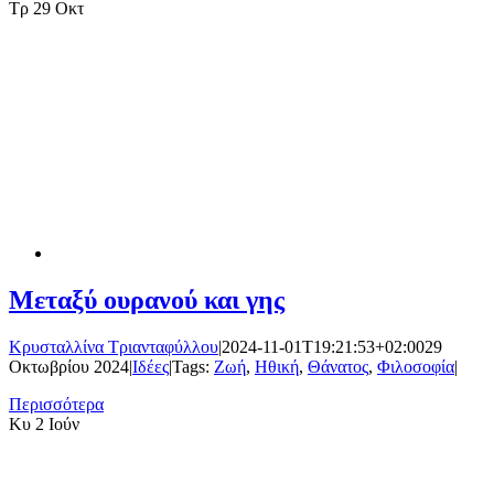
Τρ
29 Οκτ
Μεταξύ ουρανού και γης
Κρυσταλλίνα Τριανταφύλλου
|
2024-11-01T19:21:53+02:00
29
Οκτωβρίου 2024
|
Ιδέες
|
Tags:
Ζωή
,
Ηθική
,
Θάνατος
,
Φιλοσοφία
|
Περισσότερα
Κυ
2 Ιούν