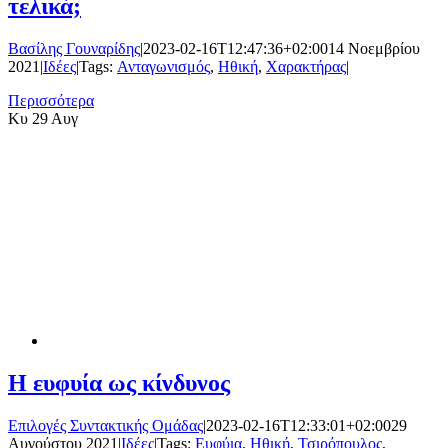
τελικά;
Βασίλης Γουναρίδης
|
2023-02-16T12:47:36+02:00
14 Νοεμβρίου
2021
|
Ιδέες
|
Tags:
Ανταγωνισμός
,
Ηθική
,
Χαρακτήρας
|
Περισσότερα
Κυ
29 Αυγ
Η ευφυία ως κίνδυνος
Επιλογές Συντακτικής Ομάδας
|
2023-02-16T12:33:01+02:00
29
Αυγούστου 2021
|
Ιδέες
|
Tags:
Ευφύια
,
Ηθική
,
Τσιρόπουλος
,