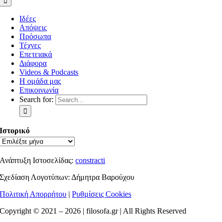
Ιδέες
Απόψεις
Πρόσωπα
Τέχνες
Επετειακά
Διάφορα
Videos & Podcasts
Η ομάδα μας
Επικοινωνία
Search for:
Ιστορικό
Ανάπτυξη Ιστοσελίδας:
constracti
Σχεδίαση Λογοτύπων: Δήμητρα Βαρούχου
Πολιτική Απορρήτου
|
Ρυθμίσεις Cookies
Copyright © 2021 –
2026 | filosofa.gr | All Rights Reserved