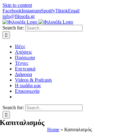
Skip to content
Facebook
Instagram
Spotify
Tiktok
Email
info@filosofa.gr
Search for:
Ιδέες
Απόψεις
Πρόσωπα
Τέχνες
Επετειακά
Διάφορα
Videos & Podcasts
Η ομάδα μας
Επικοινωνία
Search for:
Καπιταλισμός
Home
»
Καπιταλισμός