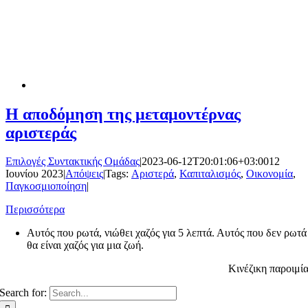
Η αποδόμηση της μεταμοντέρνας
αριστεράς
Επιλογές Συντακτικής Ομάδας
|
2023-06-12T20:01:06+03:00
12
Ιουνίου 2023
|
Απόψεις
|
Tags:
Αριστερά
,
Καπιταλισμός
,
Οικονομία
,
Παγκοσμιοποίηση
|
Περισσότερα
Αυτός που ρωτά, νιώθει χαζός για 5 λεπτά. Αυτός που δεν ρωτά
θα είναι χαζός για μια ζωή.
Κινέζικη παροιμί
Search for: