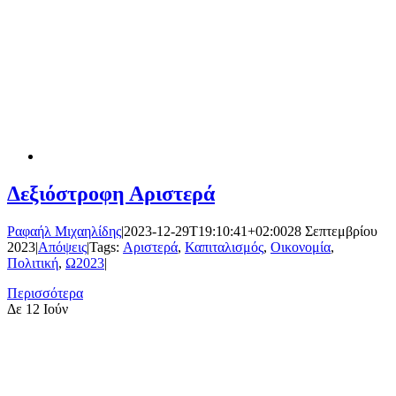
Δεξιόστροφη Αριστερά
Ραφαήλ Μιχαηλίδης
|
2023-12-29T19:10:41+02:00
28 Σεπτεμβρίου
2023
|
Απόψεις
|
Tags:
Αριστερά
,
Καπιταλισμός
,
Οικονομία
,
Πολιτική
,
Ω2023
|
Περισσότερα
Δε
12 Ιούν