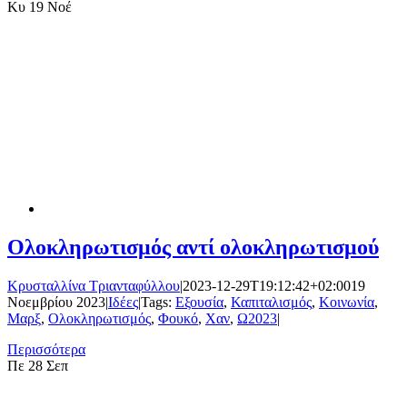
Κυ
19 Νοέ
Ολοκληρωτισμός αντί ολοκληρωτισμού
Κρυσταλλίνα Τριανταφύλλου
|
2023-12-29T19:12:42+02:00
19
Νοεμβρίου 2023
|
Ιδέες
|
Tags:
Εξουσία
,
Καπιταλισμός
,
Κοινωνία
,
Μαρξ
,
Ολοκληρωτισμός
,
Φουκό
,
Χαν
,
Ω2023
|
Περισσότερα
Πε
28 Σεπ