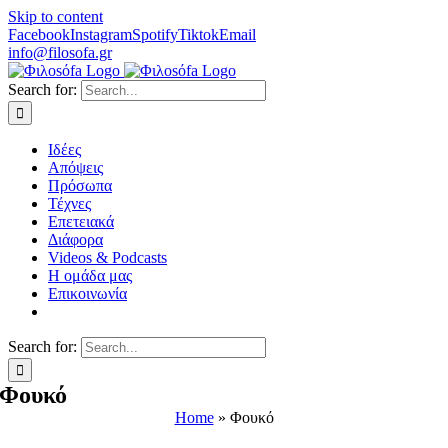
Skip to content
Facebook
Instagram
Spotify
Tiktok
Email
info@filosofa.gr
Search for:
Ιδέες
Απόψεις
Πρόσωπα
Τέχνες
Επετειακά
Διάφορα
Videos & Podcasts
Η ομάδα μας
Επικοινωνία
Search for:
Φουκό
Home
»
Φουκό