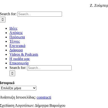
Ζ. Ζούμπε
Search for:
Ιδέες
Απόψεις
Πρόσωπα
Τέχνες
Επετειακά
Διάφορα
Videos & Podcasts
Η ομάδα μας
Επικοινωνία
Search for:
Ιστορικό
Ανάπτυξη Ιστοσελίδας:
constracti
Σχεδίαση Λογοτύπων: Δήμητρα Βαρούχου