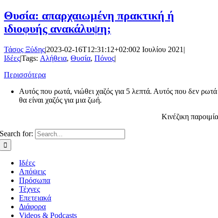
Θυσία: απαρχαιωμένη πρακτική ή
ιδιοφυής ανακάλυψη;
Τάσος Ξύδης
|
2023-02-16T12:31:12+02:00
2 Ιουλίου 2021
|
Ιδέες
|
Tags:
Αλήθεια
,
Θυσία
,
Πόνος
|
Περισσότερα
Αυτός που ρωτά, νιώθει χαζός για 5 λεπτά. Αυτός που δεν ρωτά
θα είναι χαζός για μια ζωή.
Κινέζικη παροιμί
Search for:
Ιδέες
Απόψεις
Πρόσωπα
Τέχνες
Επετειακά
Διάφορα
Videos & Podcasts