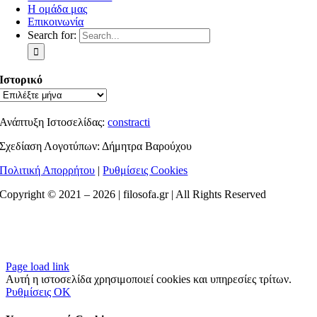
Η ομάδα μας
Επικοινωνία
Search for:
Ιστορικό
Ανάπτυξη Ιστοσελίδας:
constracti
Σχεδίαση Λογοτύπων: Δήμητρα Βαρούχου
Πολιτική Απορρήτου
|
Ρυθμίσεις Cookies
Copyright © 2021 –
2026 | filosofa.gr | All Rights Reserved
Page load link
Αυτή η ιστοσελίδα χρησιμοποιεί cookies και υπηρεσίες τρίτων.
Ρυθμίσεις
OK