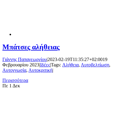
Μπάτσες αλήθειας
Γιάννης Παπαγεωργίου
|
2023-02-19T11:35:27+02:00
19
Φεβρουαρίου 2023
|
Ιδέες
|
Tags:
Αλήθεια
,
Αυτοβελτίωση
,
Αυτογνωσία
,
Αυτοκριτική
|
Περισσότερα
Πε
1 Δεκ