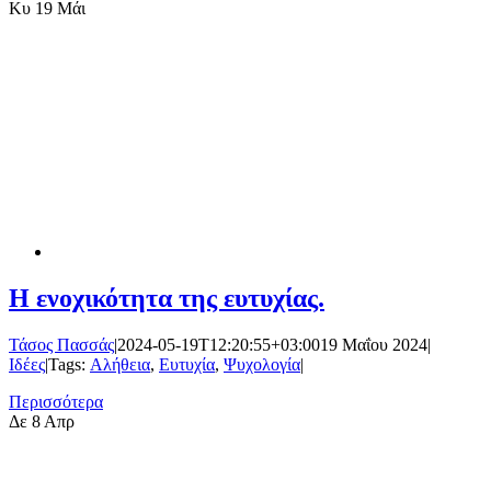
Κυ
19 Μάι
Η ενοχικότητα της ευτυχίας.
Τάσος Πασσάς
|
2024-05-19T12:20:55+03:00
19 Μαΐου 2024
|
Ιδέες
|
Tags:
Αλήθεια
,
Ευτυχία
,
Ψυχολογία
|
Περισσότερα
Δε
8 Απρ