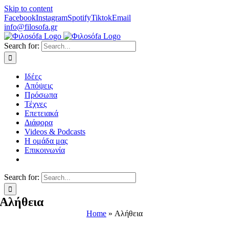
Skip to content
Facebook
Instagram
Spotify
Tiktok
Email
info@filosofa.gr
Search for:
Ιδέες
Απόψεις
Πρόσωπα
Τέχνες
Επετειακά
Διάφορα
Videos & Podcasts
Η ομάδα μας
Επικοινωνία
Search for:
Αλήθεια
Home
»
Αλήθεια