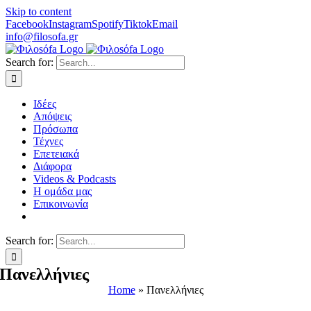
Skip to content
Facebook
Instagram
Spotify
Tiktok
Email
info@filosofa.gr
Search for:
Ιδέες
Απόψεις
Πρόσωπα
Τέχνες
Επετειακά
Διάφορα
Videos & Podcasts
Η ομάδα μας
Επικοινωνία
Search for:
Πανελλήνιες
Home
»
Πανελλήνιες