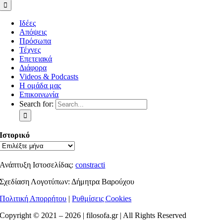
Ιδέες
Απόψεις
Πρόσωπα
Τέχνες
Επετειακά
Διάφορα
Videos & Podcasts
Η ομάδα μας
Επικοινωνία
Search for:
Ιστορικό
Ανάπτυξη Ιστοσελίδας:
constracti
Σχεδίαση Λογοτύπων: Δήμητρα Βαρούχου
Πολιτική Απορρήτου
|
Ρυθμίσεις Cookies
Copyright © 2021 –
2026 | filosofa.gr | All Rights Reserved