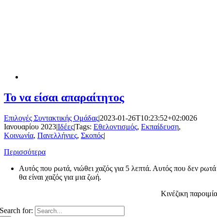
Το να είσαι απαραίτητος
Επιλογές Συντακτικής Ομάδας
|
2023-01-26T10:23:52+02:00
26
Ιανουαρίου 2023
|
Ιδέες
|
Tags:
Εθελοντισμός
,
Εκπαίδευση
,
Κοινωνία
,
Πανελλήνιες
,
Σκοπός
|
Περισσότερα
Αυτός που ρωτά, νιώθει χαζός για 5 λεπτά. Αυτός που δεν ρωτά
θα είναι χαζός για μια ζωή.
Κινέζικη παροιμί
Search for: