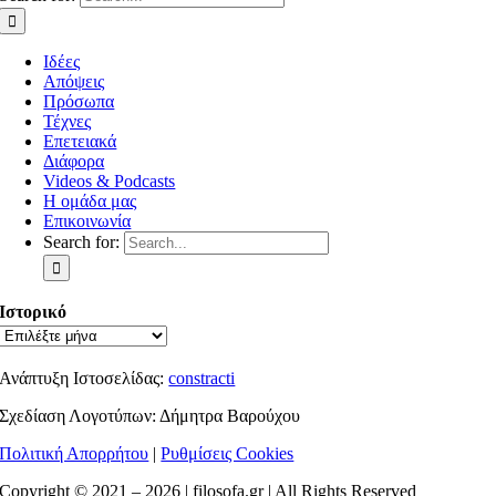
Ιδέες
Απόψεις
Πρόσωπα
Τέχνες
Επετειακά
Διάφορα
Videos & Podcasts
Η ομάδα μας
Επικοινωνία
Search for:
Ιστορικό
Ανάπτυξη Ιστοσελίδας:
constracti
Σχεδίαση Λογοτύπων: Δήμητρα Βαρούχου
Πολιτική Απορρήτου
|
Ρυθμίσεις Cookies
Copyright © 2021 –
2026 | filosofa.gr | All Rights Reserved