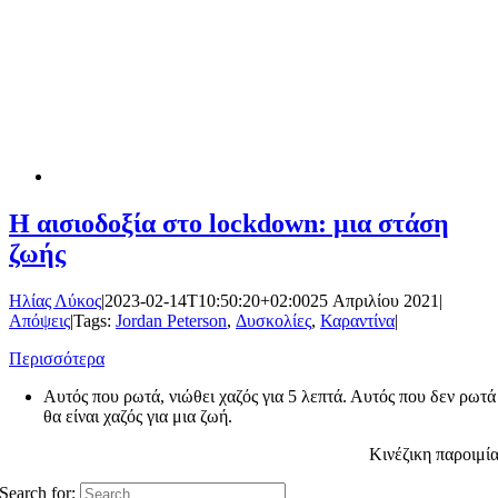
Η αισιοδοξία στο lockdown: μια στάση
ζωής
Ηλίας Λύκος
|
2023-02-14T10:50:20+02:00
25 Απριλίου 2021
|
Απόψεις
|
Tags:
Jordan Peterson
,
Δυσκολίες
,
Καραντίνα
|
Περισσότερα
Αυτός που ρωτά, νιώθει χαζός για 5 λεπτά. Αυτός που δεν ρωτά
θα είναι χαζός για μια ζωή.
Κινέζικη παροιμί
Search for: