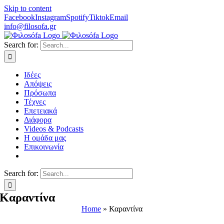
Skip to content
Facebook
Instagram
Spotify
Tiktok
Email
info@filosofa.gr
Search for:
Ιδέες
Απόψεις
Πρόσωπα
Τέχνες
Επετειακά
Διάφορα
Videos & Podcasts
Η ομάδα μας
Επικοινωνία
Search for:
Καραντίνα
Home
»
Καραντίνα