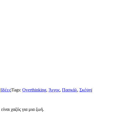
1
|
Ιδέες
|
Tags:
Overthinking
,
Άγχος
,
Πασκάλ
,
Σκέψη
|
είναι χαζός για μια ζωή.