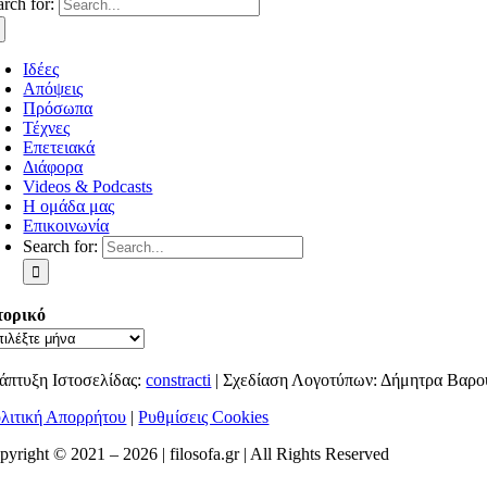
arch for:
Ιδέες
Απόψεις
Πρόσωπα
Τέχνες
Επετειακά
Διάφορα
Videos & Podcasts
Η ομάδα μας
Επικοινωνία
Search for:
τορικό
άπτυξη Ιστοσελίδας:
constracti
| Σχεδίαση Λογοτύπων: Δήμητρα Βαρο
λιτική Απορρήτου
|
Ρυθμίσεις Cookies
pyright © 2021 –
2026 | filosofa.gr | All Rights Reserved