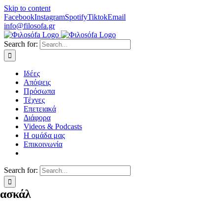
Skip to content
Facebook
Instagram
Spotify
Tiktok
Email
info@filosofa.gr
Search for:
Ιδέες
Απόψεις
Πρόσωπα
Τέχνες
Επετειακά
Διάφορα
Videos & Podcasts
Η ομάδα μας
Επικοινωνία
Search for:
ασκάλ