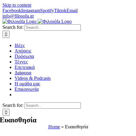
Skip to content
Facebook
Instagram
Spotify
Tiktok
Email
info@filosofa.gr
Search for:
Ιδέες
Απόψεις
Πρόσωπα
Τέχνες
Επετειακά
Διάφορα
Videos & Podcasts
Η ομάδα μας
Επικοινωνία
Search for:
Ευαισθησία
Home
»
Ευαισθησία