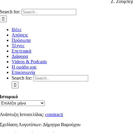
Ζ. Ζούμπε
Search for:
Ιδέες
Απόψεις
Πρόσωπα
Τέχνες
Επετειακά
Διάφορα
Videos & Podcasts
Η ομάδα μας
Επικοινωνία
Search for:
Ιστορικό
Ανάπτυξη Ιστοσελίδας:
constracti
Σχεδίαση Λογοτύπων: Δήμητρα Βαρούχου