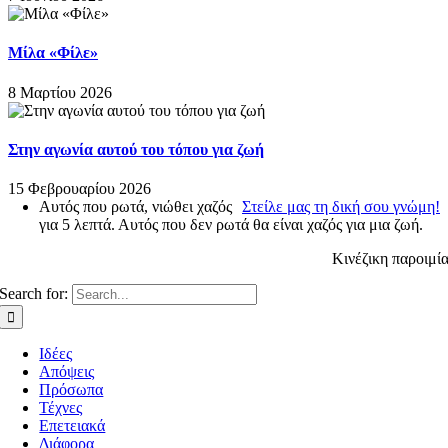
Μίλα «Φίλε»
8 Μαρτίου 2026
Στην αγωνία αυτού του τόπου για ζωή
15 Φεβρουαρίου 2026
Αυτός που ρωτά, νιώθει χαζός
Στείλε μας τη δική σου γνώμη!
για 5 λεπτά. Αυτός που δεν ρωτά θα είναι χαζός για μια ζωή.
Κινέζικη παροιμί
Search for:
Ιδέες
Απόψεις
Πρόσωπα
Τέχνες
Επετειακά
Διάφορα