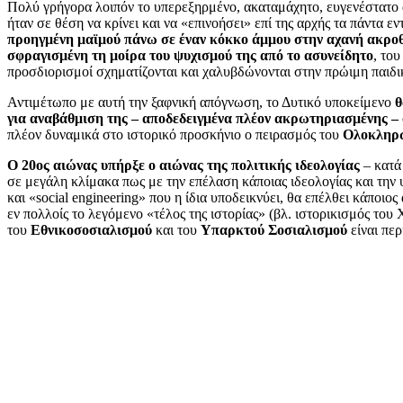
Πολύ γρήγορα λοιπόν το υπερεξηρμένο, ακαταμάχητο, ευγενέστατο
ήταν σε θέση να κρίνει και να «επινοήσει» επί της αρχής τα πάντα εντ
προηγμένη μαϊμού πάνω σε έναν κόκκο άμμου στην αχανή ακρο
σφραγισμένη τη μοίρα του ψυχισμού της από το ασυνείδητο
, του
προσδιορισμοί σχηματίζονται και χαλυβδώνονται στην πρώιμη παιδικ
Αντιμέτωπο με αυτή την ξαφνική απόγνωση, το Δυτικό υποκείμενο
θ
για αναβάθμιση της – αποδεδειγμένα πλέον ακρωτηριασμένης –
πλέον δυναμικά στο ιστορικό προσκήνιο ο πειρασμός του
Ολοκληρ
Ο 20
ος
αιώνας υπήρξε ο αιώνας της πολιτικής ιδεολογίας
– κατά 
σε μεγάλη κλίμακα πως με την επέλαση κάποιας ιδεολογίας και την
και «social engineering» που η ίδια υποδεικνύει, θα επέλθει κάποι
εν πολλοίς το λεγόμενο «τέλος της ιστορίας» (βλ. ιστορικισμός του
του
Εθνικοσοσιαλισμού
και του
Υπαρκτού Σοσιαλισμού
είναι πε