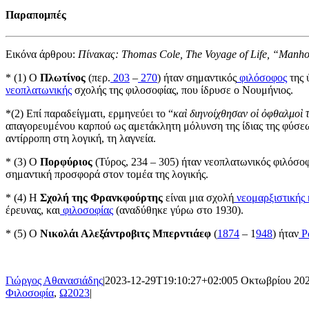
Παραπομπές
Εικόνα άρθρου:
Πίνακας: Thomas Cole, The Voyage of Life, “Manh
* (1) Ο
Πλωτίνος
(περ.
203
–
270
) ήταν σημαντικός
φιλόσοφος
της 
νεοπλατωνικής
σχολής της φιλοσοφίας, που ίδρυσε ο Νουμήνιος.
*(2) Επί παραδείγματι, ερμηνεύει το “
καὶ διηνοίχθησαν οἱ ὀφθαλμοὶ 
απαγορευμένου καρπού ως αμετάκλητη μόλυνση της ίδιας της φύσε
αντίρροπη στη λογική, τη λαγνεία.
* (3) Ο
Πορφύριος
(Τύρος, 234 – 305) ήταν νεοπλατωνικός φιλόσοφ
σημαντική προσφορά στον τομέα της λογικής.
* (4) Η
Σχολή της Φρανκφούρτης
είναι μια σχολή
νεομαρξιστικής
έρευνας, και
φιλοσοφίας
(αναδύθηκε γύρω στο 1930).
* (5) Ο
Νικολάι Αλεξάντροβιτς Μπερντιάεφ
(
1874
–
1
948
) ήταν
Ρ
Γιώργος Αθανασιάδης
|
2023-12-29T19:10:27+02:00
5 Οκτωβρίου 20
Φιλοσοφία
,
Ω2023
|