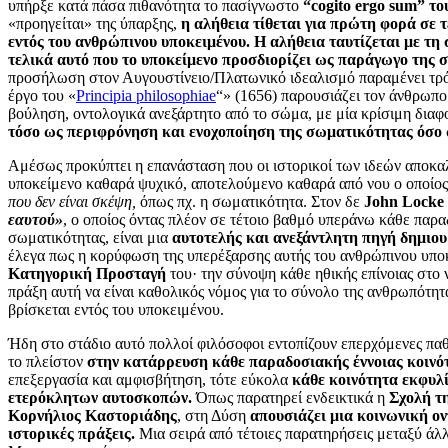
υπήρξε κατά πάσα πιθανότητα το πασίγνωστο
“cogito ergo sum” το
«προηγείται» της ύπαρξης,
η αλήθεια τίθεται για πρώτη φορά σε 
εντός του ανθρώπινου υποκειμένου. Η αλήθεια ταυτίζεται με τη 
τελικά
αυτό που το υποκείμενο προσδιορίζει ως παράγωγο της σ
προσήλωση στον Αυγουστίνειο/Πλατωνικό ιδεαλισμό παραμένει τρόπ
έργο του «
Principia philosophiae
“» (1656) παρουσιάζει τον άνθρωπο
βούληση, οντολογικά ανεξάρτητο από το σώμα, με μία κρίσιμη δια
τόσο ως περιφρόνηση και ενοχοποίηση της σωματικότητας όσο 
Αμέσως προκύπτει η επανάσταση που οι ιστορικοί των ιδεών αποκ
υποκείμενο καθαρά ψυχικό, αποτελούμενο καθαρά από νου ο οποίος
που δεν είναι σκέψη,
όπως πχ. η σωματικότητα. Στον δε
John Locke
εαυτού»
, ο οποίος όντας πλέον σε τέτοιο βαθμό υπεράνω κάθε παρ
σωματικότητας, είναι μια
αυτοτελής και ανεξάντλητη πηγή δημιο
έλεγα πως η κορύφωση της υπερέξαρσης αυτής του
ανθρώπινου
υποκ
Κατηγορική Προσταγή
του· την σύνοψη κάθε ηθικής επίνοιας στο ν
πράξη αυτή να είναι καθολικός νόμος για το σύνολο της ανθρωπότητ
βρίσκεται εντός του υποκειμένου.
Ήδη στο στάδιο αυτό πολλοί φιλόσοφοι εντοπίζουν επερχόμενες παθογ
το πλείστον
στην κατάρρευση κάθε παραδοσιακής έννοιας κοινό
επεξεργασία και αμφισβήτηση, τότε εύκολα
κάθε κοινότητα εκφυλ
ετερόκλητων αυτοσκοπών.
Όπως παρατηρεί ενδεικτικά η
Σχολή τ
Κορνήλιος Καστοριάδης
, στη Δύση
απουσιάζει μια κοινωνική οντ
ιστορικές πράξεις.
Μια σειρά από τέτοιες παρατηρήσεις μεταξύ άλλ