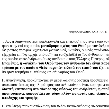
Θωμάς Ακινάτης (1225-1274)
Ίσως η σημαντικότερη επισφράγιση και επέκταση που έγινε από τον
ήταν στην επί της ουσίας
μονόδρομη σχέση του Θεού με τον άνθρ
άνθρωπος πράγματι σχετίζεται με τον Θεό, ωστόσο, ο Θεός απλά απολ
εξέρχεται επί της αρχής από αυτή για να σχετιστεί με τον άνθρωπο
– δ
της ουσίας στον άνθρωπο όπως τονίζεται στους Έλληνες Πατέρες, 
Επομένως,
η «αγάπη» του Θεού προς τον άνθρωπο δεν είναι πα
τρόπου με τον οποίο ο Θεός «αγαπά» τελικά τον εαυτό του (!)
, μ
θα ήταν τεκμήριο εμπάθειας και αδυναμίας του Θεού.
Η Αναγέννηση, προκύπτοντας εν μέρει ως αντιδραστική προσπάθεια 
αποκαταστάσεως της πληρότητας του ανθρωπίνου είναι, κορυφώνετα
δυνατή κατάφαση στο σύνολο της φύσεως του ανθρώπου, η οποία
προηγούμενα, παρουσιάζεται τώρα πλέον ως αυτάρκης, πλήρης, 
αποδοχής και τρυφής.
Η καλύτερη αποκρυστάλλωση του πλέον κεφαλαιώδους φιλοσοφικο