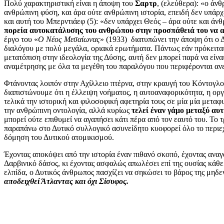
Πολύ χαρακτηριστική είναι η άποψη του
Σαρτρ
, (ελεύθερα): «ο άνθ
ανθρώπινη φύση, και άρα ούτε ανθρώπινη ιστορία, επειδή δεν υπάρχ
και αυτή του Μπερντιάεφ (5): «δεν υπάρχει Θεός – άρα ούτε και άν
πορεία αυτοκατάλυσης του ανθρώπου στην προσπάθειά του να α
έργο του «
Ο Νέος Μεσαίωνας
» (1933) διατυπώνει την άποψη ότι ο 
διαλόγου με πολύ μεγάλα, οριακά ερωτήματα. Πάντως εάν πρόκειται
μετατόπιση στην ιδεολογία της Δύσης, αυτή δεν μπορεί παρά να είνα
αναμέτρησης με όλα τα μεγέθη του παραλόγου που περιφέρονται αν
Φτάνοντας λοιπόν στην Αχίλλειο πτέρνα, στην κραυγή του Κόντογλ
διαπιστώνουμε ότι η έλλειψη νοήματος, η αυτοαναφορικότητα, η ορ
τελικά την ιστορική και φιλοσοφική αφετηρία τους σε μία μία μεταφ
την ανθρώπινη οντολογία, αλλά κυρίως
τελεί έναν γάμο μεταξύ αυ
μπορεί ούτε επιθυμεί να αγαπήσει κάτι πέρα από τον εαυτό του. Το 
παραπάνω στο Δυτικό συλλογικό ασυνείδητο κυοφορεί όλο το περιεχ
δόμηση του Δυτικού ατομικισμού.
Έχοντας αποκόψει από την ιστορία έναν πιθανό σκοπό, έχοντας αναγά
Δαρβινικό δάσος, κι έχοντας ασφαλώς απωλέσει επί της ουσίας κάθε
ελπίδα, ο Δυτικός άνθρωπος πασχίζει να σηκώσει το βάρος της μηδε
αποδειχθεί Άτλαντας και όχι Σίσυφος.