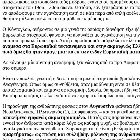
απαξιωτικούς και ισοπεδωτικούς μύδρους ενάντια σε ορισμένους 
στοχαστών του 19
ου
– 20
ου
αιώνα. Ωστόσο, εάν ξεπεράσουμε το π
να αποδώσουμε την αγανάκτηση αυτή σε κάτι πέρα από απλή αφέλεια
θα ήταν μάλλον αφέλεια και ημιμάθεια εκ μέρους μας.
Ο Κόντογλου, ανήκοντας σε μιά γενιά της οποίας η διανόηση είχε ή
Ευρωπαϊκό στοχασμό, φαίνεται να κραυγάζει με αγανάκτηση για τ
που του προκαλεί αποφορά. Αυτή η πρόσκρουση ασφαλώς οφείλεται
ανάμεσα στα Ευρωπαϊκά τεκταινόμενα και στην ακραιφνώς Ελλη
ποιά όμως θα ήταν άραγε μια πιο εκ των ένδον Ευρωπαϊκή ματι
Ας κάνουμε μία σύντομη αναδρομή, ξεκινώντας από το προ-Διαφωτισ
στο σήμερα.
Είναι εν πολλοίς γνωστή η δεσποτική περιωπή στην οποία βρισκότα
Αναγέννηση. Όπως όμως συνηθίζεται, όταν μια δύναμη είναι σε θέσ
αποτελεσματικά και επίμονα σε κοσμική εξουσία, θα πρέπει ήδη να 
Καισαροπαπισμός οφείλει γι’αυτό να ευχαριστεί κυρίως τους πασίγ
Η πρόσληψη της ανθρώπινης φύσεως στον
Αυγουστίνο
φαίνεται ήδη 
Νεοπλατωνικός, Πλωτινιανός (1), Πορφυριανός – και στην ανθρωπο
υποκείμενο εμφανώς ακρωτηριασμένο.
Πιστός στις παραπάνω πνε
εννοεί τον άνθρωπο κατά κύριο λόγο ως καθαρή ψυχή, ως βουλόμενη
οντολογικά και ανεπανόρθωτα. Χαρακτηριστική είναι η θεώρηση τ
αμαρτήματος» ως πτώση και συλλήβδην μόλυνση της ανθρώπιν
όπως παρέμεινε και επικράτησε στις ανατολικές Χριστιανικές παραδ