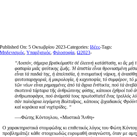
Published On: 5 Οκτωβρίου 2023
-
Categories:
Ιδέες
-
Tags:
Μηδενισμός
,
Υπαρξισμός
,
Φιλοσοφία
,
Ω2023
-
“Λοιπόν, σήμερα βρισκόμαστε σέ ἐλεεινή κατάσταση, κι ἂς μή τ
φασαρία μιᾶς ψεύτικης ζωῆς. Ἡ ἀπιστία εἶναι θρονιασμένη μέσα
εἶναι τά παιδιά της, ἡ ἀπελπισία, ἡ πνευματική νάρκη, ἡ ἀναισθ
ψευτοπαρηγοριά, ἡ μικρολογία, ἡ καχυποψία, τό συμφέρον, τό μ
τῶν νέων εἶναι ρημαγμένες ἀπό τά ἄγρια ἔνστικτα, πού τά ἀνεβ
σκοτεινά τάρταρα τῆς ἀνθρώπινης φύσης, κάποιοι ἐχθροί τοῦ ἀ
ἀνθρωποφάγοι, πού ἀνάμεσά τους πρωτοστατεῖ ἕνας τρελλός λύκ
σάν παλιόγρια λεγόμενη Βολταῖρος, κάποιος ζοχαδιακός Φρόϋντ
καί κοράκια καί νυχτερίδες. “
—-Φώτης Κόντογλου, «Μυστικὰ Ἄνθη»
Ο χαρακτηριστικά στομφώδης κι επιθετικός λόγος του Φώτη Κόντογλ
προβλημάτιζε κάθε στοιχειωδώς ευρυμαθή αναγνώστη, όταν με αμηχ