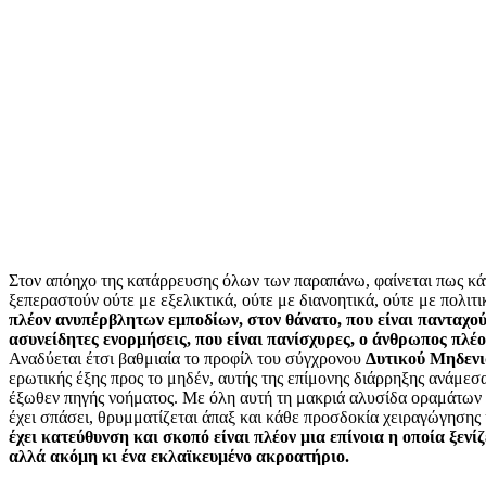
Στον απόηχο της κατάρρευσης όλων των παραπάνω, φαίνεται πως κά
ξεπεραστούν ούτε με εξελικτικά, ούτε με διανοητικά, ούτε με πολιτι
πλέον ανυπέρβλητων εμποδίων, στον θάνατο, που είναι πανταχού
ασυνείδητες ενορμήσεις, που είναι πανίσχυρες, ο άνθρωπος πλέ
Αναδύεται έτσι βαθμιαία το προφίλ του σύγχρονου
Δυτικού Μηδεν
ερωτικής έξης προς το μηδέν, αυτής της επίμονης διάρρηξης ανάμε
έξωθεν πηγής νοήματος. Με όλη αυτή τη μακριά αλυσίδα οραμάτων
έχει σπάσει, θρυμματίζεται άπαξ και κάθε προσδοκία χειραγώγησης κ
έχει κατεύθυνση και σκοπό είναι πλέον μια επίνοια η οποία ξενί
αλλά ακόμη κι ένα εκλαϊκευμένο ακροατήριο.