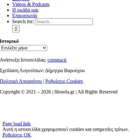
Videos & Podcasts
Η ομάδα μας
Επικοινωνία
Search for:
Ιστορικό
Ανάπτυξη Ιστοσελίδας:
constracti
Σχεδίαση Λογοτύπων: Δήμητρα Βαρούχου
Πολιτική Απορρήτου
|
Ρυθμίσεις Cookies
Copyright © 2021 –
2026 | filosofa.gr | All Rights Reserved
Page load link
Αυτή η ιστοσελίδα χρησιμοποιεί cookies και υπηρεσίες τρίτων.
Ρυθμίσεις
OK