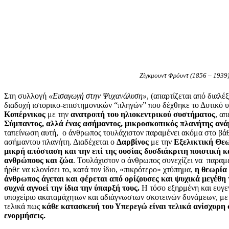
Ζίγκμουντ Φρόυντ (1856 – 1939
Στη συλλογή
«Εισαγωγή στην Ψυχανάλυση»
, (απαρτίζεται από διαλέ
διαδοχή ιστορικο-επιστημονικών “πληγών” που δέχθηκε το Δυτικό υ
Κοπέρνικος
με την
ανατροπή του ηλιοκεντρικού συστήματος
, α
Σύμπαντος, αλλά ένας ασήμαντος, μικροσκοπικός πλανήτης ανά
ταπείνωση αυτή, ο άνθρωπος τουλάχιστον παραμένει ακόμα στο βάθ
ασήμαντου πλανήτη. Διαδέχεται ο
Δαρβίνος
με την
Εξελικτική Θε
μικρή απόσταση και την επί της ουσίας δυσδιάκριτη ποιοτική κ
ανθρώπους και ζώα
. Τουλάχιστον ο άνθρωπος συνεχίζει να παραμέ
ήρθε να κλονίσει το, κατά τον ίδιο, «πικρότερο» χτύπημα,
η θεωρία
άνθρωπος άγεται και φέρεται από ορίζουσες και ψυχικά μεγέθη τ
συχνά αγνοεί την ίδια την ύπαρξή τους.
Η τόσο εξηρμένη και ευγε
υποχείριο ακαταμάχητων και αδιάγνωστων σκοτεινών δυνάμεων, με τ
τελικά πως
κάθε κατασκευή του Υπερεγώ είναι τελικά ανίσχυρη σ
ενορμήσεις.