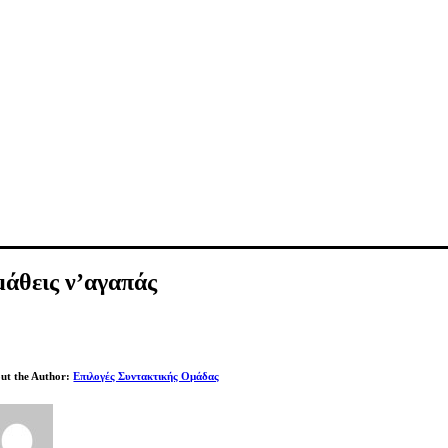
μάθεις ν’αγαπάς
ut the Author:
Επιλογές Συντακτικής Ομάδας