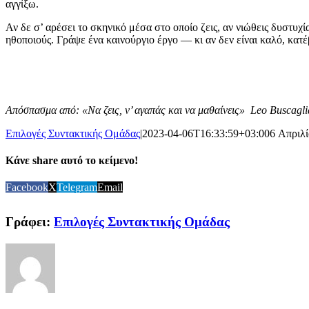
αγγίξω.
Αν δε σ’ αρέσει το σκηνικό μέσα στο οποίο ζεις, αν νιώθεις δυστυ
ηθοποιούς. Γράψε ένα καινούργιο έργο — κι αν δεν είναι καλό, κατ
Απόσπασμα από: «Να ζεις, ν’ αγαπάς και να μαθαίνεις» Leo Buscagli
Επιλογές Συντακτικής Ομάδας
|
2023-04-06T16:33:59+03:00
6 Απριλ
Κάνε share αυτό το κείμενο!
Facebook
X
Telegram
Email
Γράφει:
Επιλογές Συντακτικής Ομάδας