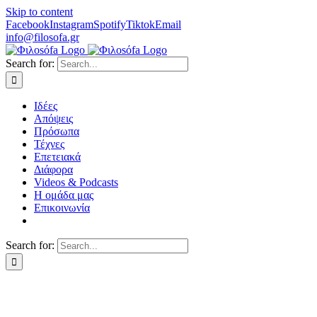
Skip to content
Facebook
Instagram
Spotify
Tiktok
Email
info@filosofa.gr
Search for:
Ιδέες
Απόψεις
Πρόσωπα
Τέχνες
Επετειακά
Διάφορα
Videos & Podcasts
Η ομάδα μας
Επικοινωνία
Search for: