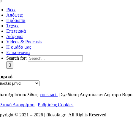
Ιδέες
Απόψεις
Πρόσωπα
Τέχνες
Επετειακά
Διάφορα
Videos & Podcasts
Η ομάδα μας
Επικοινωνία
Search for:
τορικό
άπτυξη Ιστοσελίδας:
constracti
| Σχεδίαση Λογοτύπων: Δήμητρα Βαρο
λιτική Απορρήτου
|
Ρυθμίσεις Cookies
pyright © 2021 –
2026 | filosofa.gr | All Rights Reserved