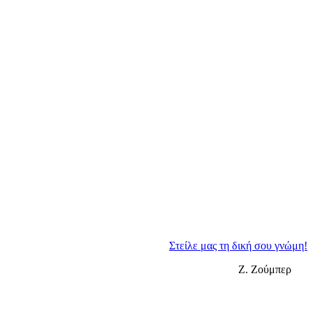
Στείλε μας τη δική σου γνώμη!
Ζ. Ζούμπερ