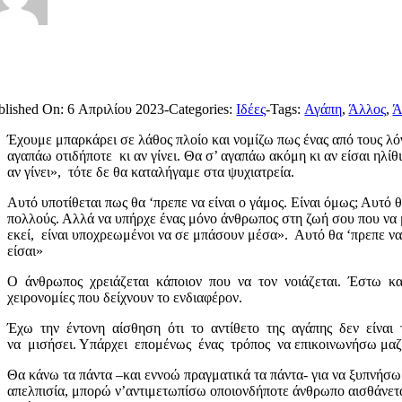
blished On: 6 Απριλίου 2023
-
Categories:
Ιδέες
-
Tags:
Αγάπη
,
Άλλος
,
Ά
Έχουμε μπαρκάρει σε λάθος πλοίο και νομίζω πως ένας από τους λόγ
αγαπάω οτιδήποτε κι αν γίνει. Θα σ’ αγαπάω ακόμη κι αν είσαι ηλί
αν γίνει», τότε δε θα καταλήγαμε στα ψυχιατρεία.
Αυτό υποτίθεται πως θα ‘πρεπε να είναι ο γάμος. Είναι όμως; Αυτό 
πολλούς. Αλλά να υπήρχε ένας μόνο άνθρωπος στη ζωή σου που να μπ
εκεί, είναι υποχρεωμένοι να σε μπάσουν μέσα». Αυτό θα ‘πρεπε να ε
είσαι»
Ο άνθρωπος χρειάζεται κάποιον που να τον νοιάζεται. Έστω και
χειρονομίες που δείχνουν το ενδιαφέρον.
Έχω την έντονη αίσθηση ότι το αντίθετο της αγάπης δεν είναι το 
να μισήσει. Υπάρχει επομένως ένας τρόπος να επικοινωνήσω μαζί
Θα κάνω τα πάντα –και εννοώ πραγματικά τα πάντα- για να ξυπνήσω τ
απελπισία, μπορώ ν’αντιμετωπίσω οποιονδήποτε άνθρωπο αισθάνεται 