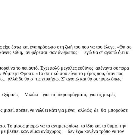
ς είχε έστω και ένα πρόσωπο στη ζωή του που να του έλεγε, «Θα σε
ν κάνεις λάθη, αν φέρεσαι σαν άνθρωπος — εγώ θα σ’ αγαπώ ό,τι κι
μπορεί να το πει αυτό. Έχει πολύ μεγάλες ευθύνες απέναντι σε πάρα
 Ρόμπερτ Φροστ: «Το σπιτικό σου είναι το μέρος που, όταν πας
ίες, αλλά δε θα σ’ τις χτυπήσω. Σ’ αγαπώ και θα σε πάρω όπως
 εξάρσεις. Μιλάω για τα μικροπράγματα, για τις μικρές
ς μισεί, πρέπει να νιώθει κάτι για μένα, αλλιώς δε θα μπορούσε
το. Το μίσος μπορώ να το αντιμετωπίσω, το ίδιο και το θυμό, την
με βλέπει καν, είμαι ανίσχυρος — δεν έχω κανένα τρόπο να τον