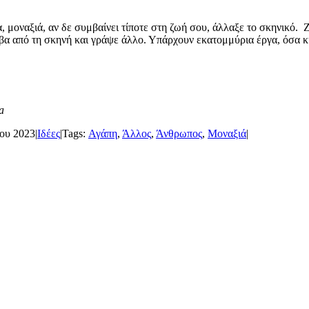
χία, μοναξιά, αν δε συμβαίνει τίποτε στη ζωή σου, άλλαξε το σκηνικ
έβα από τη σκηνή και γράψε άλλο. Υπάρχουν εκατομμύρια έργα, όσα κ
a
ίου 2023
|
Ιδέες
|
Tags:
Αγάπη
,
Άλλος
,
Άνθρωπος
,
Μοναξιά
|