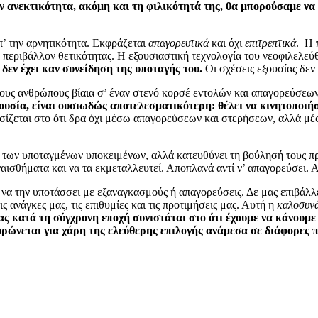
 ανεκτικότητα, ακόμη και τη φιλικότητά της, θα μπορούσαμε να 
π’ την αρνητικότητα. Εκφράζεται
απαγορευτικά
και όχι
επιτρεπτικά
. Η 
ε περιβάλλον θετικότητας. Η εξουσιαστική τεχνολογία του νεοφιλελε
δεν έχει καν συνείδηση της υποταγής του.
Οι σχέσεις εξουσίας δεν 
 τους ανθρώπους βίαια σ’ έναν στενό κορσέ εντολών και απαγορεύσεω
ουσία, είναι ουσιωδώς αποτελεσματικότερη: θέλει να κινητοποιήσ
ασίζεται στο ότι δρα όχι μέσω απαγορεύσεων και στερήσεων, αλλά μέ
 των υποταγμένων υποκειμένων, αλλά κατευθύνει τη βούλησή τους πρ
ισθήματα και να τα εκμεταλλευτεί. Αποπλανά αντί ν’ απαγορεύσει. Αντ
ι να την υποτάσσει με εξαναγκασμούς ή απαγορεύσεις. Δε μας επιβάλλ
 ανάγκες μας, τις επιθυμίες και τις προτιμήσεις μας. Αυτή η
καλοσυν
ας κατά τη σύγχρονη εποχή συνιστάται στο ότι έχουμε να κάνουμε 
ρώνεται για χάρη της ελεύθερης επιλογής ανάμεσα σε διάφορες 