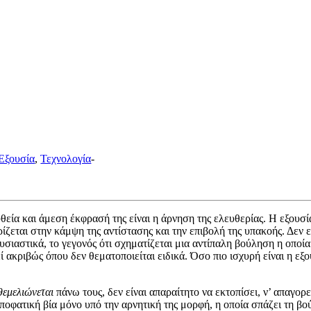
Εξουσία
,
Τεχνολογία
-
εία και άμεση έκφρασή της είναι η άρνηση της ελευθερίας. Η εξουσία
ίζεται στην κάμψη της αντίστασης και την επιβολή της υπακοής. Δεν 
σιαστικά, το γεγονός ότι σχηματίζεται μια αντίπαλη βούληση η οποία 
ί ακριβώς όπου δεν θεματοποιείται ειδικά. Όσο πιο ισχυρή είναι η εξ
θεμελιώνεται
πάνω τους, δεν είναι απαραίτητο να εκτοπίσει, ν’ απαγορε
ποφατική βία μόνο υπό την αρνητική της μορφή, η οποία σπάζει τη βο