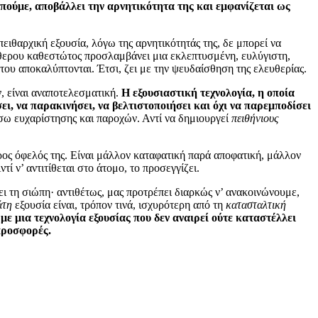
πούμε, αποβάλλει την αρνητικότητα της και εμφανίζεται ως
πειθαρχική εξουσία, λόγω της αρνητικότητάς της, δε μπορεί να
ύθερου καθεστώτος προσλαμβάνει μια εκλεπτυσμένη, ευλύγιστη,
του αποκαλύπτονται. Έτσι, ζει με την ψευδαίσθηση της ελευθερίας.
ν, είναι αναποτελεσματική.
Η εξουσιαστική τεχνολογία, η οποία
ει, να παρακινήσει, να βελτιστοποιήσει και όχι να παρεμποδίσει
σω ευχαρίστησης και παροχών. Αντί να δημιουργεί
πειθήνιους
ος όφελός της. Είναι μάλλον καταφατική παρά αποφατική, μάλλον
ί ν’ αντιτίθεται στο άτομο, το προσεγγίζει.
ει τη σιώπη· αντιθέτως, μας προτρέπει διαρκώς ν’ ανακοινώνουμε,
άτη
εξουσία είναι, τρόπον τινά, ισχυρότερη από τη
κατασταλτική
με μια τεχνολογία εξουσίας που δεν αναιρεί ούτε καταστέλλει
προσφορές.