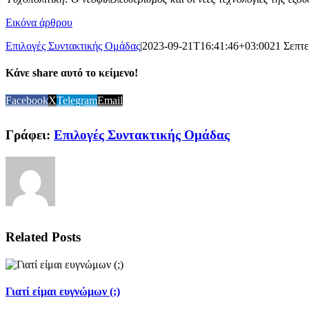
Εικόνα άρθρου
Επιλογές Συντακτικής Ομάδας
|
2023-09-21T16:41:46+03:00
21 Σεπτ
Κάνε share αυτό το κείμενο!
Facebook
X
Telegram
Email
Γράφει:
Επιλογές Συντακτικής Ομάδας
Related Posts
Γιατί είμαι ευγνώμων (;)