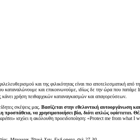
λελευθερισμού και της φιλικότητας είναι πιο αποτελεσματική από την ε
ου καταναλώνουμε και επικοινωνούμε, ιδίως δε την ώρα που πατάμε l
ς κάνει χρήση πειθαρχικών καταναγκασμών και απαγορεύσεων.
νείδητες σκέψεις μας.
Βασίζεται στην εθελοντική αυτοοργάνωση και
λη προσπάθεια, να χρησιμοποιήσει βία, διότι απλώς
υφίσταται
. Θέ
 αρέσει»
ισχύει η ακόλουθη προειδοποίηση: «Protect me from what I w
υσίας, Μπιουνγκ-Τσουλ Χαν, Εκδ opera, σελ 27-30