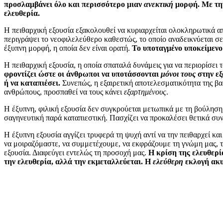
προσλαμβάνει όλο και περισσότερο μιαν
ανεκτική
μορφή. Με την
ελευθερία.
Η πειθαρχική εξουσία εξακολουθεί να κυριαρχείται ολοκληρωτικά α
περιγράψει το νεοφιλελεύθερο καθεστώς, το οποίο αναδεικνύεται σ
έξυπνη μορφή, η οποία δεν είναι ορατή.
Το υποταγμένο υποκείμενο 
Η πειθαρχική εξουσία, η οποία σπαταλά δυνάμεις για να περιορίσει
φροντίζει ώστε οι άνθρωποι να υποτάσσονται
μόνοι
τους
στην εξ
ή να καταπιέσει.
Συνεπώς, η εξαιρετική αποτελεσματικότητα της β
ανθρώπους, προσπαθεί να τους κάνει
εξαρτημένους
.
Η έξυπνη, φιλική εξουσία δεν συγκρούεται μετωπικά με τη βούληση
σαγηνευτική παρά καταπιεστική. Πασχίζει να προκαλέσει θετικά συνα
Η έξυπνη εξουσία αγγίζει τρυφερά τη ψυχή αντί να την πειθαρχεί κα
να μοιραζόμαστε, να συμμετέχουμε, να εκφράζουμε τη γνώμη μας, τις
εξουσία. Διαφεύγει εντελώς τη προσοχή μας.
Η κρίση της ελευθερί
την ελευθερία, αλλά την εκμεταλλεύεται. Η
ελεύθερη
εκλογή ακυ