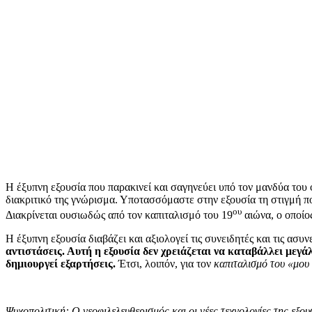
Η έξυπνη εξουσία που παρακινεί και σαγηνεύει υπό τον μανδύα του φι
διακριτικό της γνώρισμα. Υποτασσόμαστε στην εξουσία τη στιγμή π
ου
Διακρίνεται ουσιωδώς από τον καπιταλισμό του 19
αιώνα, ο οποίο
Η έξυπνη εξουσία διαβάζει και αξιολογεί τις συνειδητές και τις ασυ
αντιστάσεις. Αυτή η εξουσία δεν χρειάζεται να καταβάλλει μεγά
δημιουργεί εξαρτήσεις.
Έτσι, λοιπόν, για τον
καπιταλισμό του «μου
Ψυχοπολιτική: Ο νεοφιλελευθερισμός και οι νέες τεχνολογίες της εξο