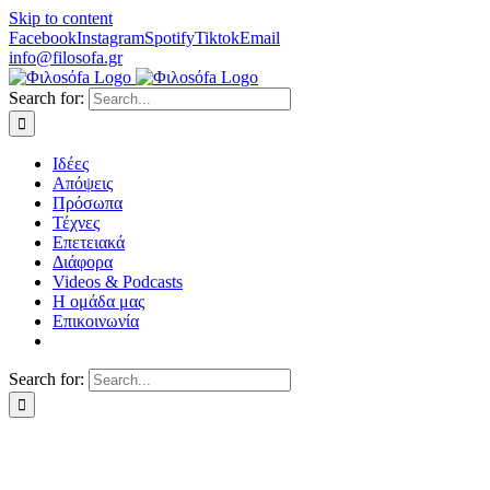
Skip to content
Facebook
Instagram
Spotify
Tiktok
Email
info@filosofa.gr
Search for:
Ιδέες
Απόψεις
Πρόσωπα
Τέχνες
Επετειακά
Διάφορα
Videos & Podcasts
Η ομάδα μας
Επικοινωνία
Search for: