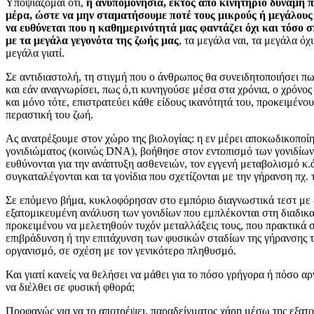
Υποψιάζομαι ότι,
η ανυπομονησία, εκτός από κινητήριο δύναμη π
μέρα, ώστε να μην σταματήσουμε ποτέ τους μικρούς ή μεγάλους 
να ευθύνεται που η καθημερινότητά μας φαντάζει όχι και τόσο 
με τα μεγάλα γεγονότα της ζωής μας
, τα μεγάλα ναι, τα μεγάλα όχι
μεγάλα γιατί.
Σε αντιδιαστολή, τη στιγμή που ο άνθρωπος θα συνειδητοποιήσει πω
και εάν αναγνωρίσει, πως ό,τι κυνηγούσε μέσα στα χρόνια, ο χρόνος 
και μόνο τότε, επιστρατεύει κάθε είδους ικανότητά του, προκειμένου
περαστική του ζωή.
Ας ανατρέξουμε στον χώρο της βιολογίας: η εν μέρει αποκωδικοποί
γονιδιώματος (κοινώς DNA), βοήθησε στον εντοπισμό των γονιδίω
ευθύνονται για την ανάπτυξη ασθενειών, τον εγγενή μεταβολισμό κ.
συγκαταλέγονται και τα γονίδια που σχετίζονται με την γήρανση πχ. 
Σε επόμενο βήμα, κυκλοφόρησαν στο εμπόριο διαγνωστικά τεστ με
εξατομικευμένη ανάλυση των γονιδίων που εμπλέκονται στη διαδικα
προκειμένου να μελετηθούν τυχόν μεταλλάξεις τους, που πρακτικά σ
επιβράδυνση ή την επιτάχυνση των φυσικών σταδίων της γήρανσης 
οργανισμό, σε σχέση με τον γενικότερο πληθυσμό.
Και γιατί κανείς να θελήσει να μάθει για το πόσο γρήγορα ή πόσο α
να διέλθει σε φυσική φθορά;
Προφανώς για να το αποτρέψει, παραδείγματος χάρη μέσω της εξατο