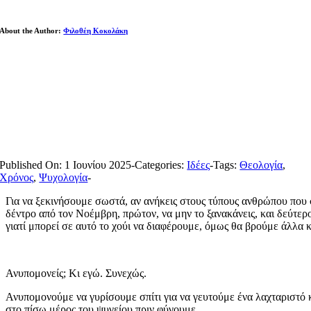
About the Author:
Φιλοθέη Κοκολάκη
Published On: 1 Ιουνίου 2025
-
Categories:
Ιδέες
-
Tags:
Θεολογία
,
Χρόνος
,
Ψυχολογία
-
Για να ξεκινήσουμε σωστά, αν ανήκεις στους τύπους ανθρώπου που 
δέντρο από τον Νοέμβρη, πρώτον, να μην το ξανακάνεις, και δεύτερο
γιατί μπορεί σε αυτό το χούι να διαφέρουμε, όμως θα βρούμε άλλα κ
Ανυπομονείς; Κι εγώ. Συνεχώς.
Ανυπομονούμε να γυρίσουμε σπίτι για να γευτούμε ένα λαχταριστό
στο πίσω μέρος του ψυγείου πριν φύγουμε.