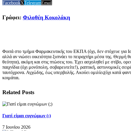
Facebook
X
Telegram
Email
Γράφει:
Φιλοθέη Κοκολάκη
Φοιτά στο τμήμα Φαρμακευτικής του ΕΚΠΑ (όχι, δεν στόχευε για Ια
αλλά αν νιώσει οικειότητα ξυπνάει το πειραχτήρι μέσα της. Θερμή θ
θεότητα), ακόμη και στις πτώσεις του. Έχει ασχοληθεί με στίβο, ορε
παιχνίδια (όχι μονόπολη, σοβαρευτείτε!), ραπτική, αστυνομικές σειρ
ταυτόχρονα. Αγχώδης, έως υπερβολής. Ακούει ομιλίες(όχι κατά φαντ
κοιμάται.
Related Posts
Γιατί είμαι ευγνώμων (;)
7 Ιουνίου 2026