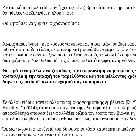
Αν (σε κάποιο αλλο σύμπαν ή χωροχρόνο) βρισκόσουν ως ήρωας σε μί
θα ήθελες να εξελιχθεί η πλοκή τους;
Θα ζητούσες να γυρίσει ο χρόνος πίσω;
Χωρίς παρεξήγηση, κι ο χρόνος να γυρνούσε πίσω, πάλι οι ίδιοι εαυ
πιθανότατα τα ίδια (ίσως πεισματάρικα) μυαλά θα φέραμε, οπότε δε
καταφέρναμε να ανταπεξέλθουμε καλύτερα σε ό,τι πλέον θέλουμε ν
διατηρήσουμε “σε θαλπωρή” τις όποιες παλιές όμορφες αναμνήσεις.
Θα πρότεινα μάλλον να ζητούσες την υπερδύναμη να μπορέσεις 
νοσταλγία ή την ταραχή του παρελθόντος και του μέλλοντος χρό
διηνεκώς, μέσα σε κλίμα ευχαριστίας, τα παρόντα.
Σε άλλου είδους ταινίες αλλά παρόμοιας νοηματικής εμβέλειας βλ. “
Brooklyn” (2014), όταν ο πρωταγωνιστής πληροφορείται ότι πλησιάζε
απροσδόκητα αποφασίζει να αλλάξει ριζικά τον τρόπο που βιώνει τη
επιτέλους αληθινά, με όσους ανθρώπους έως τότε αγνοούσε, εάν δε
Όμως, πλέον η οικογένειά του δε φαίνεται τόσο καταδεκτική απέναντί
ως τον απόμακρο και εγωιστή εαυτό του.