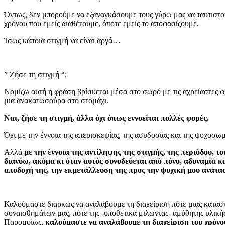
Όντως, δεν μπορούμε να εξαναγκάσουμε τους γύρω μας να ταυτιστο
χρόνου που εμείς διαθέτουμε, όποτε εμείς το αποφασίζουμε.
Ίσως κάποια στιγμή να είναι αργά…
” Ζήσε τη στιγμή “;
Νομίζω αυτή η φράση βρίσκεται μέσα στο σωρό με τις αχρείαστες 
μια ανακατωσούρα στο στομάχι.
Ναι, ζήσε τη στιγμή, άλλα όχι όπως εννοείται πολλές φορές.
Όχι με την έννοια της απερισκεψίας, της ασυδοσίας και της ψυχοσω
Αλλά
με την έννοια της αντίληψης της στιγμής, της περιόδου, τ
διανύω, ακόμα κι όταν αυτός συνοδεύεται από πόνο, αδυναμία κα
αποδοχή της, την εκμετάλλευση της προς την ψυχική μου ανάτασ
Καλούμαστε διαρκώς να αναλάβουμε τη διαχείριση πότε μιας κατάσ
συναισθημάτων μας, πότε της -υποθετικά μιλώντας- αμύθητης υλικής
Παρομοίως,
καλούμαστε να αναλάβουμε τη διαχείριση του χρόνο