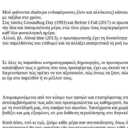
Μού φαίνονται ιδιαίτερα ενδιαφέρουσες (όσο και αλλόκοτες) κάποιες
με ταξίδια στο χρόνο.
Στις ταινίες Groundhog Day (1993) και Before I Fall (2017) οι πρω
την ίδια και πανομοιότυπη μέρα, ενώ όλοι γύρω τους συμπεριφέροντα
καθ’όλα φυσιολογική ημέρα.
Αλλού, βλ. About time (2013), ο πρωταγωνιστής έχει τη δυνατότητα 
του παρελθόντος του επιθυμεί και να αλλάξει ανατρεπτικά τη ροή τω
Σε όλες τις παραπάνω κινηματογραφικές δημιουργίες, οι πρωταγωνι
καταλάβουν πως ο χρόνος που τους προσφέρεται, έχει ως σκοπό να 
διερευνήσουν πώς πρέπει να τον αξιοποιούν, πώς όντως να ζουν, πώ
κι όχι στο παρελθόν ή το μέλλον τους.
Απομακρυνόμενοι από τον κόσμο των ταινιών και επιστρέφοντας στ
αντιλαμβανόμαστε πως κάτι που προσομοιώνεται ως καθημερινό, δ
με τη συνείδησή μας, στη σφαίρα του αιωνίου. Ταυτόχρονα και χωρί
βυθίζει και μας εξυψώνει, σε μια διάθεση περιπλάνησης στο διηνεκέ
Κατά πόσο, εσύ κι εγώ, ζούμε κάθε μέρα σαν ανεπανάληπτη, όπως ό
συναρπαστικό θα σου φαινόταν εάν συμπεριφερόμασταν προς κάθε μ