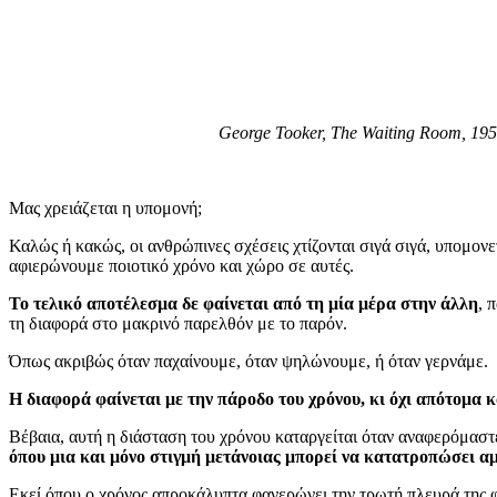
George Tooker, The Waiting Room, 19
Μας χρειάζεται η υπομονή;
Καλώς ή κακώς, οι ανθρώπινες σχέσεις χτίζονται σιγά σιγά, υπομον
αφιερώνουμε ποιοτικό χρόνο και χώρο σε αυτές.
Το τελικό αποτέλεσμα δε φαίνεται από τη μία μέρα στην άλλη
, 
τη διαφορά στο μακρινό παρελθόν με το παρόν.
Όπως ακριβώς όταν παχαίνουμε, όταν ψηλώνουμε, ή όταν γερνάμε.
Η διαφορά φαίνεται με την πάροδο του χρόνου, κι όχι απότομα κ
Βέβαια, αυτή η διάσταση του χρόνου καταργείται όταν αναφερόμαστ
όπου μια και μόνο στιγμή μετάνοιας μπορεί να κατατροπώσει α
Εκεί όπου ο χρόνος απροκάλυπτα φανερώνει την τρωτή πλευρά της 