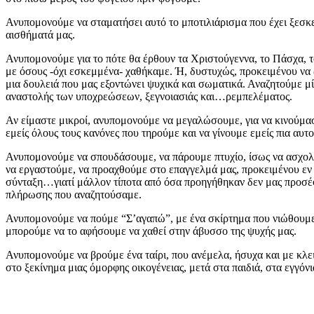
Ανυπομονούμε να σταματήσει αυτό το μποτιλιάρισμα που έχει ξεσκ
αισθήματά μας.
Ανυπομονούμε για το πότε θα έρθουν τα Χριστούγεννα, το Πάσχα, τ
με όσους -όχι εσκεμμένα- χαθήκαμε. Ή, δυστυχώς, προκειμένου να 
μια δουλειά που μας εξοντώνει ψυχικά και σωματικά. Αναζητούμε μ
αναστολής των υποχρεώσεων, ξεγνοιασιάς και…ρεμπελέματος.
Αν είμαστε μικροί, ανυπομονούμε να μεγαλώσουμε, για να κινούμασ
εμείς όλους τους κανόνες που τηρούμε και να γίνουμε εμείς πια αυτ
Ανυπομονούμε να σπουδάσουμε, να πάρουμε πτυχίο, ίσως να ασχολ
να εργαστούμε, να προαχθούμε στο επαγγελμά μας, προκειμένου εν 
σύνταξη…γιατί μάλλον τίποτα από όσα προηγήθηκαν δεν μας προσέ
πλήρωσης που αναζητούσαμε.
Ανυπομονούμε να πούμε “Σ’αγαπώ”, με ένα σκίρτημα που νιώθουμε ν
μπορούμε να το αφήσουμε να χαθεί στην άβυσσο της ψυχής μας.
Ανυπομονούμε να βρούμε ένα ταίρι, που ανέμελα, ήσυχα και με κλε
στο ξεκίνημα μιας όμορφης οικογένειας, μετά στα παιδιά, στα εγγόνια