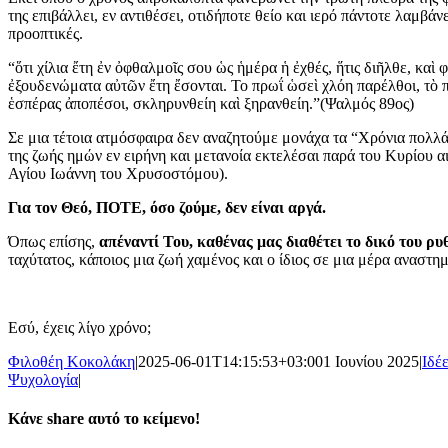
της επιβάλλει, εν αντιθέσει, οτιδήποτε θείο και ιερό πάντοτε λαμβάνε
προοπτικές.
“ὅτι χίλια ἔτη ἐν ὀφθαλμοῖς σου ὡς ἡμέρα ἡ ἐχθές, ἥτις διῆλθε, καὶ 
ἐξουδενώματα αὐτῶν ἔτη ἔσονται. Το πρωΐ ὡσεὶ χλόη παρέλθοι, τὸ π
ἑσπέρας ἀποπέσοι, σκληρυνθείη καὶ ξηρανθείη.”(Ψαλμός 89ος)
Σε μια τέτοια ατμόσφαιρα δεν αναζητούμε μονάχα τα “Χρόνια πολλ
της ζωής ημών εν ειρήνη και μετανοία εκτελέσαι παρά του Κυρίου 
Αγίου Ιωάννη του Χρυσοστόμου).
Για τον Θεό, ΠΟΤΕ, όσο ζούμε, δεν είναι αργά.
Όπως επίσης,
απέναντί Του, καθένας μας διαθέτει το δικό του ρυ
ταχύτατος, κάποιος μια ζωή χαμένος και ο ίδιος σε μια μέρα αναστημ
Εσύ, έχεις λίγο χρόνο;
Φιλοθέη Κοκολάκη
|
2025-06-01T14:15:53+03:00
1 Ιουνίου 2025
|
Ιδέ
Ψυχολογία
|
Κάνε share αυτό το κείμενο!