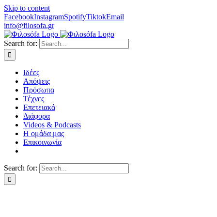
Skip to content
Facebook
Instagram
Spotify
Tiktok
Email
info@filosofa.gr
Search for:
Ιδέες
Απόψεις
Πρόσωπα
Τέχνες
Επετειακά
Διάφορα
Videos & Podcasts
Η ομάδα μας
Επικοινωνία
Search for: