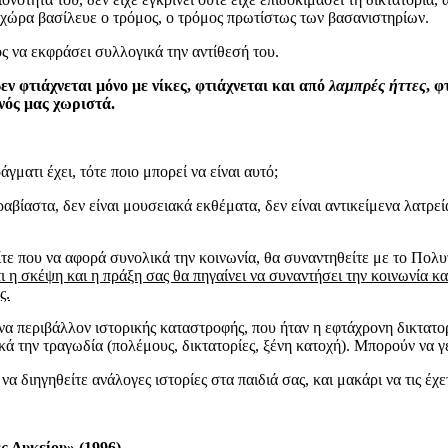
η χώρα βασίλευε ο τρόμος, ο τρόμος πρωτίστως των βασανιστηρίων.
ς να εκφράσει συλλογικά την αντίθεσή του.
εν φτιάχνεται μόνο με νίκες, φτιάχνεται και από
λαμπρές ήττες
, φ
ενός μας χωριστά.
ματι έχει, τότε ποιο μπορεί να είναι αυτό;
ραβίαστα, δεν είναι μουσειακά εκθέματα, δεν είναι αντικείμενα λατρε
είτε που να αφορά συνολικά την κοινωνία, θα συναντηθείτε με το Πολυ
τι η σκέψη και η πράξη σας θα πηγαίνει να συναντήσει την κοινωνία κ
ς.
α περιβάλλον ιστορικής καταστροφής, που ήταν η εφτάχρονη δικτατορί
κά την τραγωδία (πολέμους, δικτατορίες, ξένη κατοχή). Μπορούν να γ
 να διηγηθείτε ανάλογες ιστορίες στα παιδιά σας, και μακάρι να τις έ
ς Λυκείου» (1996)