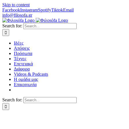
Skip to content
Facebook
Instagram
Spotify
Tiktok
Email
info@filosofa.gr
Search for:
Ιδέες
Απόψεις
Πρόσωπα
Τέχνες
Επετειακά
Διάφορα
Videos & Podcasts
Η ομάδα μας
Επικοινωνία
Search for: