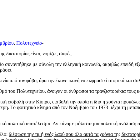
μβρίου
,
Πολυτεχνείο
-
ς δικτατορίας είναι, νομίζω, σαφές.
ο συναντήθηκε με σύνολη την ελληνική κοινωνία, ακριβώς επειδή εξ
ράσει.
ωνία από τον φόβο, άρα την έκανε ικανή να εκφραστεί ατομικά και συ
αθμό του Πολυτεχνείου, άνοιγαν οι άνθρωποι τα τρανζιστοράκια τους 
κική εισβολή στην Κύπρο, εισβολή την οποία η ίδια η χούντα προκάλε
τερη. Το φοιτητικό κίνημα από τον Νοέμβριο του 1973 μέχρι τη μεταπ
ικό πολιτικό αποτέλεσμα. Αν κάναμε μάλιστα μια πολιτική ανάλυση σ
γάλο:
διέσωσε την τιμή ενός λαού που όλα αυτά τα χρόνια της δικτατορί
ονότητά του, δεν είχε εγκρίνει ούτε είχε επιδοκιμάσει τη δικτατορία, 