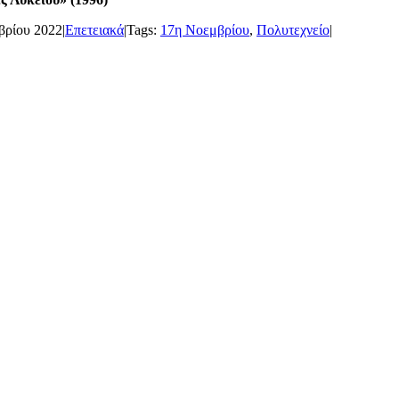
βρίου 2022
|
Επετειακά
|
Tags:
17η Νοεμβρίου
,
Πολυτεχνείο
|