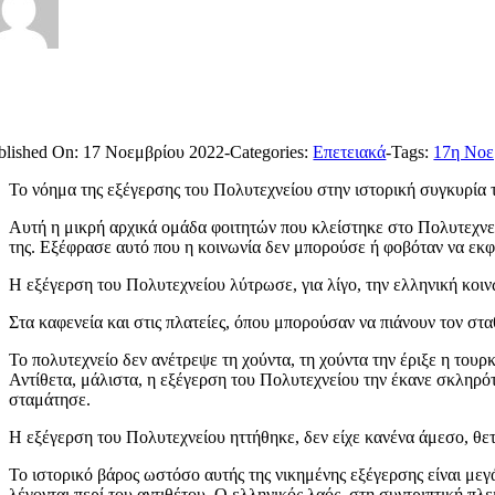
blished On: 17 Νοεμβρίου 2022
-
Categories:
Επετειακά
-
Tags:
17η Νοε
Το νόημα της εξέγερσης του Πολυτεχνείου στην ιστορική συγκυρία τη
Αυτή η μικρή αρχικά ομάδα φοιτητών που κλείστηκε στο Πολυτεχνεί
της. Εξέφρασε αυτό που η κοινωνία δεν μπορούσε ή φοβόταν να εκφ
Η εξέγερση του Πολυτεχνείου λύτρωσε, για λίγο, την ελληνική κοιν
Στα καφενεία και στις πλατείες, όπου μπορούσαν να πιάνουν τον στ
Το πολυτεχνείο δεν ανέτρεψε τη χούντα, τη χούντα την έριξε η τουρ
Αντίθετα, μάλιστα, η εξέγερση του Πολυτεχνείου την έκανε σκληρό
σταμάτησε.
Η εξέγερση του Πολυτεχνείου ηττήθηκε, δεν είχε κανένα άμεσο, θετ
Το ιστορικό βάρος ωστόσο αυτής της νικημένης εξέγερσης είναι με
λέγονται περί του αντιθέτου. Ο ελληνικός λαός, στη συντριπτική πλει