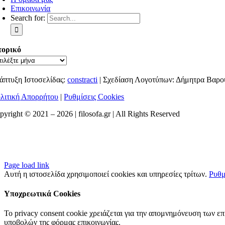
Επικοινωνία
Search for:
τορικό
άπτυξη Ιστοσελίδας:
constracti
| Σχεδίαση Λογοτύπων: Δήμητρα Βαρο
λιτική Απορρήτου
|
Ρυθμίσεις Cookies
pyright © 2021 –
2026 | filosofa.gr | All Rights Reserved
Page load link
Αυτή η ιστοσελίδα χρησιμοποιεί cookies και υπηρεσίες τρίτων.
Ρυθμ
Υποχρεωτικά Cookies
Το privacy consent cookie χρειάζεται για την απομνημόνευση των ε
υποβολών της φόρμας επικοινωνίας.