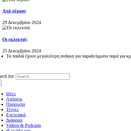
Από πέρυσι
29 Δεκεμβρίου 2024
Οι εκλεκτοί;
25 Δεκεμβρίου 2024
Τα παιδιά έχουν μεγαλύτερη ανάγκη για παραδείγματα παρά για κρι
arch for:
Ιδέες
Απόψεις
Πρόσωπα
Τέχνες
Επετειακά
Διάφορα
Videos & Podcasts
Η ομάδα μας