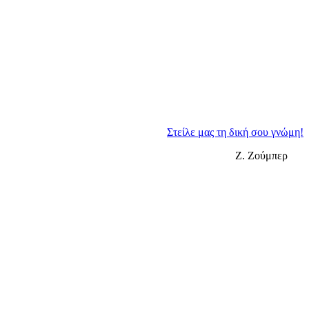
Στείλε μας τη δική σου γνώμη!
Ζ. Ζούμπερ