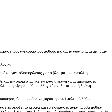
έφρασε τους ανέκφραστους πόθους της και τα αδιατύπωτα αιτήματά
λλογικά.
και άκουγαν, αδιαφορώντας για το βλέμμα του ασφαλίτη.
σε και την οποία στάθηκε εντελώς ανίκανη να αντιμετωπίσει.
ολίτευση σίγησε, κάθε συλλογική αντιδικτατορική δράση
κακιέρας, θα μπορούσε να χαρακτηριστεί πολιτικό λάθος.
ας είχε σκύψει το κεφάλι και είχε σωπάσει
, παρά τα όσα μυθικά
αλλά και δεν είχε αντιδράσει ενεργά εναντίον της. Δεν μπορεί κανείς