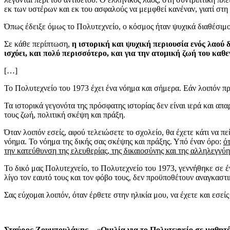
εκ των υστέρων και εκ του ασφαλούς να μεμφθεί κανέναν, γιατί στ
Όπως έδειξε όμως το Πολυτεχνείο, ο κόσμος ήταν ψυχικά διαθέσιμο
Σε κάθε περίπτωση,
η ιστορική και ψυχική περιουσία ενός λαού δ
ισχύει, και πολύ περισσότερο, και για την ατομική ζωή του καθ
[…]
Το Πολυτεχνείο του 1973 έχει ένα νόημα και σήμερα. Εάν λοιπόν πράγ
Τα ιστορικά γεγονότα της πρόσφατης ιστορίας δεν είναι ιερά και απα
τους ζωή, πολιτική σκέψη και πράξη.
Όταν λοιπόν εσείς, αφού τελειώσετε το σχολείο, θα έχετε κάτι να π
νόημα. Το νόημα της δικής σας σκέψης και πράξης. Υπό έναν όρο:
ό
την κατεύθυνση της ελευθερίας, της δικαιοσύνης και της αλληλεγγύη
Το δικό μας Πολυτεχνείο, το Πολυτεχνείο του 1973, γεννήθηκε σε έν
λίγο τον εαυτό τους και τον φόβο τους, δεν προϋποθέτουν αναγκαστι
Σας εύχομαι λοιπόν, όταν έρθετε στην ηλικία μου, να έχετε και εσείς
Σταύρος Ζουμπουλάκης – «Ομιλία για το Πολυτεχνείο σε μαθητέ