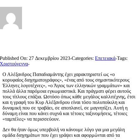
Published On: 27 Δεκεμβρίου 2023
-
Categories:
Επετειακά
-
Tags:
Χριστούγεννα
-
Ο Αλέξανδρος Παπαδιαμάντης έχει χαρακτηριστεί ως «ο
κορυφαίος διηγηματογράφος», «ένας από τους σημαντικότερους
Έλληνες λογοτέχνες», «ο Άγιος των ελληνικών γραμμάτων» και
πολλά άλλα παρόμοια εγκωμιαστικά. Και πράγματι φέρει αυτούς
τους τίτλους επάξια. Ωστόσο όπως κάθε μεγάλος καλλιτέχνης, έτσι
και η γραφή του Κυρ Αλέξανδρου είναι τόσο πολυποίκιλη και
δυναμική που σε τραβάει, σε αποπλανεί, σε μαγνητίζει. Αυτή η
δύναμη είναι που κάνει συχνά και τέτοιες ταξινομήσεις, τέτοιες
«ταμπέλες» να περισσεύουν.
Δεν θα ήταν όμως υπερβολή να κάνουμε λόγο για μια μεγάλη
ομάδα διηγημάτων που έχει γράψει και αφορμώνται από τα