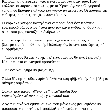
Κάποια πιο πονηρεμένη από μένα θα αναρωτιόταν εδώ: Πού
κολλάνε οι παράνομοι έρωτες με τα Χριστούγεννα; Οι γηραιοί
τύποι που βρωμάνε αλκοόλ και ντύνονται περίεργα; Οι ασωτίες της
νεότητας οι οποίες στοιχειώνουν κάποιον;
Ο κυρ-Αλέξανδρος καταφέρνει να προσθέσει ένα τεράστιο
εσωτερικό βάθος στον ήρωά μας· τον κάνει άνθρωπο, όσο κι αν
στα μάτια μας φαντάζει υπάνθρωπος:
«Τήν ἄλλην βραδιάν ἐπανήρχετο, ὄχι πολύ οἰνοβαρής, ἔρριπτε
βλέμμα εἰς τά παράθυρα τῆς Πολυλογοῦς, ὕψωνε τούς ὤμους, κ’
ἐμορμύριζεν:
− Ἕνας Θεός θά μᾶς κρίνῃ… κ’ ἕνας θάνατος θά μᾶς ξεχωρίσῃ.
Καί εἶτα μετά στεναγμοῦ προσέθετε:
− Κ’ ἕνα κοιμητήρι θά μᾶς σμίξῃ.
Ἀλλά δέν ἠμποροῦσε, πρίν ἀπέλθη νά κοιμηθῇ, νά μήν ὑποψάλῃ τό
σύνηθες ᾆσμά του:
Σοκάκι μου μακρύ−στενό, μέ τήν κατεβασιά σου,
κάμε κ’ ἐμένα γείτονα μέ τήν γειτόνισσά σου.»
Λόγια λυρικά και εμπνευσμένα, που μόνο ένας μεθυσμένος θα
μπορούσε να προφέρει. Παράλληλα ο έρωτάς του για την