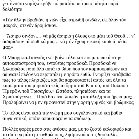
γειτόνισσα νομίζω κρύβει περισσότερο τρυφερότητα παρά
δολιότητα.
«Τήν ἄλλην βραδιάν, ἡ χιών εἶχε στρωθῆ σινδών, εἰς ὅλον τόν
μακρόν, στενόν δρομίσκον.
− Ἄσπρο σινδόνι… νά μᾶς ἀσπρίσῃ ὅλους στό μάτι τοῦ Θεοῦ… ν’
ἀσπρίσουν τά σωθικά μας… νά μήν ἔχουμε κακή καρδιά μέσα
μας.»
Ο Μπαρμπα-Γιαννιός ενώ βαίνει όλο και πιο μετωπικά στην
αυτοκαταστροφή του, εντούτοις προσδοκά. Προσδοκά να
ξαλαφρώσει από όλα αυτά τα βάρη που τον καμπουριάζουν και
αδυνατεί πλέον να περπατάει με τρόπο ευθύ. Γνωρίζει κατάβαθα
πως το τέλος πλησιάζει, και θα παρουσιαστεί αυτός και όλα τα
καμώματά του μπροστά «εἰς τὸ ὄμμα τοῦ Κριτοῦ, τοῦ Παλαιοῦ
Ἡμερῶν, τοῦ Τρισαγίου.» Ωστόσο, πλησιάζουν και τα
Χριστούγεννα… Ποιά θα είναι λοιπόν η κατάληξη του ήρωά μας;
Προλαβαίνει να μην εμφανιστεί στην γιορτή γυμνός και βρώμικος;
Το τέλος είναι κατά την γνώμη μου συγκλονιστικό και βαθιά
συγκινητικό, oπότε απουσιάζουν τα σπόιλερ.
Πολλές φορές μέσα στις ανέσεις μας, με το ζεστό καλοριφέρ και
το σπίτι γεμάτο με ανθρώπους, λησμονούμε τις δυσκολίες