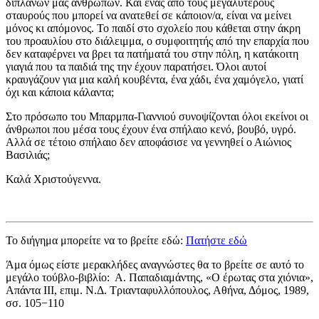
διπλανών μας ανθρώπων. Και ένας από τους μεγαλύτερους
σταυρούς που μπορεί να ανατεθεί σε κάποιον/α, είναι να μείνει
μόνος κι απόμονος. Το παιδί στο σχολείο που κάθεται στην άκρη
του προαυλίου στο διάλειμμα, ο συμφοιτητής από την επαρχία που
δεν καταφέρνει να βρει τα πατήματά του στην πόλη, η κατάκοιτη
γιαγιά που τα παιδιά της την έχουν παρατήσει. Όλοι αυτοί
κραυγάζουν για μια καλή κουβέντα, ένα χάδι, ένα χαμόγελο, γιατί
όχι και κάποια κάλαντα;
Στο πρόσωπο του Μπαρμπα-Γιαννιού συνοψίζονται όλοι εκείνοι οι
άνθρωποι που μέσα τους έχουν ένα σπήλαιο κενό, βουβό, υγρό.
Αλλά σε τέτοιο σπήλαιο δεν αποφάσισε να γεννηθεί ο Αιώνιος
Βασιλιάς;
Καλά Χριστούγεννα.
Το διήγημα μπορείτε να το βρείτε εδώ:
Πατήστε εδώ
Άμα όμως είστε μερακλήδες αναγνώστες θα το βρείτε σε αυτό το
μεγάλο τούβλο-βιβλίο: Α. Παπαδιαμάντης, «Ο έρωτας στα χιόνια»,
Απάντα ΙΙΙ, επιμ. Ν.Δ. Τριανταφυλλόπουλος, Αθήνα, Δόμος, 1989,
σσ. 105−110