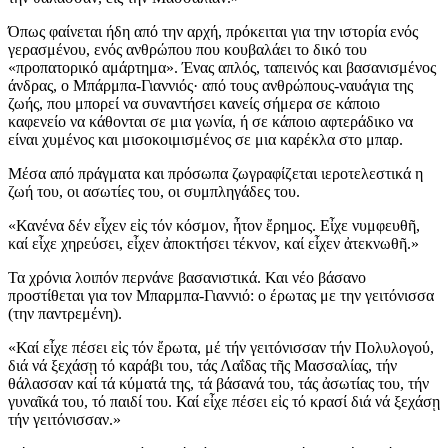
Όπως φαίνεται ήδη από την αρχή, πρόκειται για την ιστορία ενός
γερασμένου, ενός ανθρώπου που κουβαλάει το δικό του
«προπατορικό αμάρτημα». Ένας απλός, ταπεινός και βασανισμένος
άνδρας, ο Μπάρμπα-Γιαννιός· από τους ανθρώπους-ναυάγια της
ζωής, που μπορεί να συναντήσει κανείς σήμερα σε κάποιο
καφενείο να κάθονται σε μια γωνία, ή σε κάποιο αφτεράδικο να
είναι χυμένος και μισοκοιμισμένος σε μια καρέκλα στο μπαρ.
Μέσα από πράγματα και πρόσωπα ζωγραφίζεται ιεροτελεστικά η
ζωή του, οι ασωτίες του, οι συμπληγάδες του.
«Κανένα δέν εἶχεν εἰς τόν κόσμον, ἦτον ἔρημος. Εἶχε νυμφευθῆ,
καί εἶχε χηρεύσει, εἶχεν ἀποκτήσει τέκνον, καί εἶχεν ἀτεκνωθῆ.»
Τα χρόνια λοιπόν περνάνε βασανιστικά. Και νέο βάσανο
προστίθεται για τον Μπαρμπα-Γιαννιό: ο έρωτας με την γειτόνισσα
(την παντρεμένη).
«Καί εἶχε πέσει εἰς τόν ἔρωτα, μέ τήν γειτόνισσαν τήν Πολυλογού,
διά νά ξεχάσῃ τό καράβι του, τάς Λαΐδας τῆς Μασσαλίας, τήν
θάλασσαν καί τά κύματά της, τά βάσανά του, τάς ἀσωτίας του, τήν
γυναῖκά του, τό παιδί του. Καί εἶχε πέσει εἰς τό κρασί διά νά ξεχάσῃ
τήν γειτόνισσαν.»