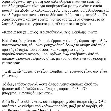
Χριστούγεννα, την γιορτή που πάλι πλησιάζει και για εμάς. Κι
επειδή ο χειμώνας είναι για κουβερτούλα με την σχέση η οποία
ίσως λήξει άδοξα το καλοκαίρι μέσω μηνύματος, θα μιλήσουμε για
ένα διήγημα που παντρεύει τα δύο καυτά θέματα της περιόδου: Τα
Χριστούγεννα και τον έρωτα, ή όπως χαριτωμένα ονομάζει το εν
λόγω διήγημα ο συγγραφέας μας «Ο έρωτας στα χιόνια».
«Καρδιά τοῦ χειμῶνος. Χριστούγεννα, Ἅις−Βασίλης, Φῶτα.
Καί αὐτός ἐσηκώνετο τό πρωί, ἔρριπτεν εἰς τούς ὤμους τήν παλιάν
πατατούκαν του, τό μόνον ροῦχον ὁπού ἐσώζετο ἀκόμη ἀπό τούς
πρό τῆς εὐτυχίας του χρόνους, καί κατήρχετο εἰς τήν
παραθαλάσσιον ἀγοράν, μορμυρίζων, ἐνῷ κατέβαινεν ἀπό τό
παλαιόν μισογκρεμισμένον σπίτι, μέ τρόπον ὥστε να τόν ἀκούῃ ἡ
γειτόνισσα:
− Σεβτάς εἶν’ αὐτός, δέν εἶναι τσορβάς …· ἔρωντας εἶναι, δέν εἶναι
γέρωντας.
Τό ἔλεγε τόσον συχνά, ὥστε ὅλες οἱ γειτονοποῦλες ὁπού τόν
ἤκουαν τοῦ τό ἐκόλλησαν τέλος ὡς παρατσούκλι: «Ὁ
μπαρμπα−Γιαννιός ὁ Ἔρωντας».
Διότι δέν ἦτο πλέον νέος, οὔτε εὔμορφος, οὔτε ἄσπρα εἶχεν. Ὅλα
αὐτά τά εἶχε φθείρει πρό χρόνων πολλῶν, μαζί μέ τό καράβι, εἰς
τήν θάλασσαν, εἰς τήν Μασσαλίαν.»