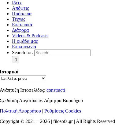
Ιδέες
Απόψεις
Πρόσωπα
Τέχνες
Επετειακά
Διάφορα
Videos & Podcasts
Η ομάδα μας
Επικοινωνία
Search for:
Ιστορικό
Ανάπτυξη Ιστοσελίδας:
constracti
Σχεδίαση Λογοτύπων: Δήμητρα Βαρούχου
Πολιτική Απορρήτου
|
Ρυθμίσεις Cookies
Copyright © 2021 –
2026 | filosofa.gr | All Rights Reserved