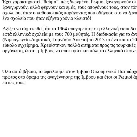
Έχει χαρακτηριστεί “θαύμα”, πώς διωγμένοι Ρωμιοί ξαναγυρνούν στη
ξαναγυρνούν, αλλά φέρνουν και εμάς, τους απογόνους τους, στον τό
σχολείου, ήταν ο καθοριστικός παράγοντας που οδήγησε στο να ξανα
ένα σχολείο που ήταν εξήντα χρόνια κλειστό!
Αξίζει να σημειωθεί, ότι το 1964 απαγορεύτηκε η ελληνική εκπαίδε
εφτά ελληνικά σχολεία με τους 700 μαθητές. Η διαδικασία για το ά
(Νηπιαγωγείο-Δημοτικό, Γυμνάσιο Λύκειο) το 2013 το ένα και το 20
εύκολο εγχείρημα. Χρειάστηκαν πολλά αιτήματα προς τις τουρκικές
οργάνωση, ώστε η Ίμβρος να αποκτήσει και πάλι το ελληνικό στοιχε
Όλο αυτό βέβαια, το οφείλουμε στον Ίμβριο Οικουμενικό Πατριάρχ
πρώτος στο όραμα της αναγέννησης της Ίμβρου και έτσι οι Ρωμιοί ά
εστίες τους!