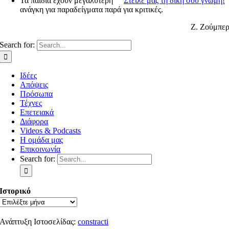
Τα παιδιά έχουν μεγαλύτερη
Στείλε μας τη δική σου γνώμη!
ανάγκη για παραδείγματα παρά για κριτικές.
Ζ. Ζούμπε
Search for:
Ιδέες
Απόψεις
Πρόσωπα
Τέχνες
Επετειακά
Διάφορα
Videos & Podcasts
Η ομάδα μας
Επικοινωνία
Search for:
Ιστορικό
Ανάπτυξη Ιστοσελίδας:
constracti