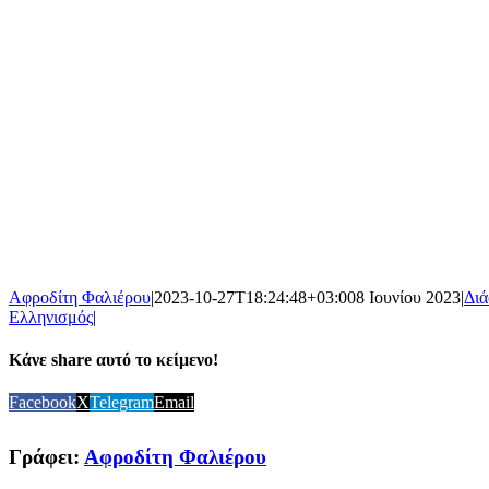
Αφροδίτη Φαλιέρου
|
2023-10-27T18:24:48+03:00
8 Ιουνίου 2023
|
Δι
Ελληνισμός
|
Κάνε share αυτό το κείμενο!
Facebook
X
Telegram
Email
Γράφει:
Αφροδίτη Φαλιέρου