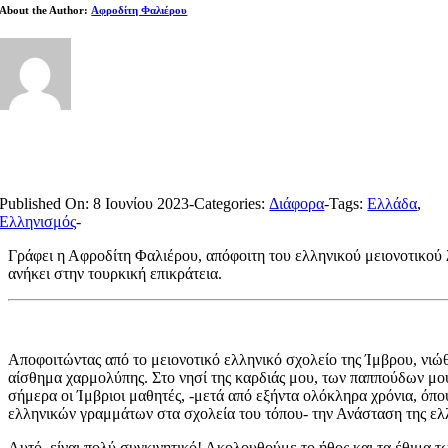
About the Author:
Αφροδίτη Φαλιέρου
Published On: 8 Ιουνίου 2023
-
Categories:
Διάφορα
-
Tags:
Ελλάδα
,
Ελληνισμός
-
Γράφει η Αφροδίτη Φαλιέρου, απόφοιτη του ελληνικού μειονοτικού 
ανήκει στην τουρκική επικράτεια.
Αποφοιτώντας από το μειονοτικό ελληνικό σχολείο της Ίμβρου, νιώ
αίσθημα χαρμολύπης. Στο νησί της καρδιάς μου, των παππούδων μου
σήμερα οι Ίμβριοι μαθητές, -μετά από εξήντα ολόκληρα χρόνια, όπο
ελληνικών γραμμάτων στα σχολεία του τόπου- την Ανάσταση της ελλ
Αυτό, είναι πολύ συγκινητικό! Ακολουθούμε το ήθος και τα έθιμα τ