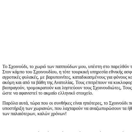
Το Σχοινούδι, το χωριό των παππούδων μου, υπέστη στο παρελθόν
Στον κάμπο του Σχοινουδίου, η τότε τουρκική υπηρεσία εθνικής ασφά
αγροτικές φυλακές, με βαρυποινίτες, καταδικασμένους για φόνους κ
ακόμη και από τα βάθη της Ανατολίας. Τους επιτρέπουν να κυκλοφορ
βιοπραγούν, τρομοκρατούν και ληστεύουν τους Σχοινουδιώτες, Του
ώστε να αφανιστεί το ακμαίο ελληνικό στοιχείο.
Παρόλα αυτά, τώρα που οι συνθήκες είναι ηπιότερες, το Σχοινούδι π
υποστήριξη των χωριανών, που λαχταρούν να αναζωπυρώσουν τα ήθη,
των παλαιότερων, καλών χρόνων!