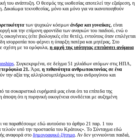
ική του ανάπτυξη. Ο θεσμός της υιοθεσίας αποτελεί την εξαίρεση, η
ση. Δικαίωμα τεκνοθεσίας, μόνο και μόνο για να ικανοποιηθούν
ορετικότητα
των ψυχικών κόσμων
άνδρα και γυναίκας
, είναι
τοργή και την επίμονη φροντίδα των αναγκών του παιδιού, ενώ ο
οικογένειες (είτε βιολογικές είτε θετές), εντούτοις όταν επιλέγεται
ιώδη ισορροπία που φέρνει η ύπαρξη πατέρα και μητέρας. Στο
 σε σχέση με τα ομόφυλα,
η αρχή της ισότητας επιτάσσει
ανόμοια
onships
. Συγκεκριμένα, σε δείγμα 51 χιλιάδων ατόμων στις ΗΠΑ,
 ετερόφυλα 21.
Άρα,
η πιθανότητα ανθρωποκτονίας σε ένα
ούν την αξία της αλληλοσυμπλήρωσης του ανδρογύνου και
ό τα σοκαριστικά ευρήματά μας είναι ότι τα επίπεδα της
η άποψη ότι η πυρηνική οικογένεια συνδέεται με αυξημένη
ζει να παραθέσουμε εδώ αυτούσιο το άρθρο 21 παρ. 1 του
ία τελούν υπό την προστασία του Κράτους». Το Σύνταγμα εδώ
αφής αναφορά στο
δημογραφικό ζήτημα
. Αν δεν γεννιούνται παιδιά,