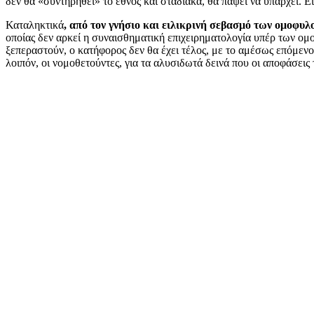
δεν θα «συντηρηθεί» το έθνος και σταδιακά, θα πάψει να υπάρχει. Ε
Καταληκτικά
, από τον γνήσιο και ειλικρινή σεβασμό των ομοφυ
οποίας δεν αρκεί η συναισθηματική επιχειρηματολογία υπέρ των ομ
ξεπεραστούν, ο κατήφορος δεν θα έχει τέλος, με το αμέσως επόμενο 
λοιπόν, οι νομοθετούντες, για τα αλυσιδωτά δεινά που οι αποφάσει