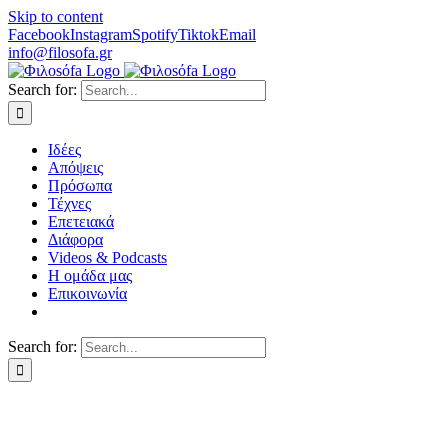
Skip to content
Facebook
Instagram
Spotify
Tiktok
Email
info@filosofa.gr
Search for:
Ιδέες
Απόψεις
Πρόσωπα
Τέχνες
Επετειακά
Διάφορα
Videos & Podcasts
Η ομάδα μας
Επικοινωνία
Search for: