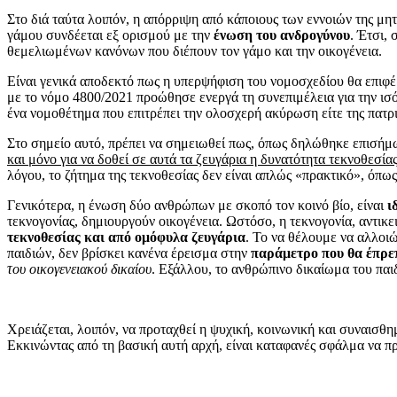
Στο διά ταύτα λοιπόν, η απόρριψη από κάποιους των εννοιών της μη
γάμου συνδέεται εξ ορισμού με την
ένωση του ανδρογύνου
. Έτσι,
θεμελιωμένων κανόνων που διέπουν τον γάμο και την οικογένεια.
Είναι γενικά αποδεκτό πως η υπερψήφιση του νομοσχεδίου θα επιφέρ
με το νόμο 4800/2021 προώθησε ενεργά τη συνεπιμέλεια για την ισ
ένα νομοθέτημα που επιτρέπει την ολοσχερή ακύρωση είτε της πατρικ
Στο σημείο αυτό, πρέπει να σημειωθεί πως, όπως δηλώθηκε επισή
και μόνο για να δοθεί σε αυτά τα ζευγάρια η δυνατότητα τεκνοθεσίας
λόγου, το ζήτημα της τεκνοθεσίας δεν είναι απλώς «πρακτικό», όπως
Γενικότερα, η ένωση δύο ανθρώπων με σκοπό τον κοινό βίο, είναι
ι
τεκνογονίας, δημιουργούν οικογένεια. Ωστόσο, η τεκνογονία, αντικ
τεκνοθεσίας και από ομόφυλα ζευγάρια
. Το να θέλουμε να αλλοι
παιδιών, δεν βρίσκει κανένα έρεισμα στην
παράμετρο που θα έπρε
του οικογενειακού δικαίου
. Εξάλλου, το ανθρώπινο δικαίωμα του παιδ
Χρειάζεται, λοιπόν, να προταχθεί η ψυχική, κοινωνική και συναισθη
Εκκινώντας από τη βασική αυτή αρχή, είναι καταφανές σφάλμα να π