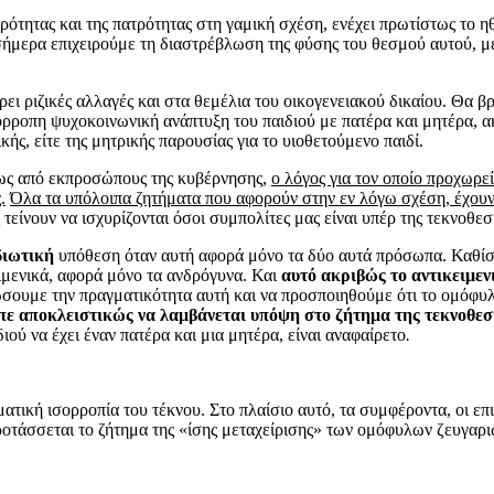
τρότητας και της πατρότητας στη γαμική σχέση, ενέχει πρωτίστως το 
 σήμερα επιχειρούμε τη διαστρέβλωση της φύσης του θεσμού αυτού, 
ει ριζικές αλλαγές και στα θεμέλια του οικογενειακού δικαίου. Θα β
όρροπη ψυχοκοινωνική ανάπτυξη του παιδιού με πατέρα και μητέρα, α
ής, είτε της μητρικής παρουσίας για το υιοθετούμενο παιδί.
μως από εκπροσώπους της κυβέρνησης,
ο λόγος για τον οποίο προχωρε
.
Όλα τα υπόλοιπα ζητήματα που αφορούν στην εν λόγω σχέση, έχου
 τείνουν να ισχυρίζονται όσοι συμπολίτες μας είναι υπέρ της τεκνοθε
διωτική
υπόθεση όταν αυτή αφορά μόνο τα δύο αυτά πρόσωπα. Καθί
ειμενικά, αφορά μόνο τα ανδρόγυνα. Και
αυτό ακριβώς το αντικειμεν
ώσουμε την πραγματικότητα αυτή και να προσποιηθούμε ότι το ομόφυλο
πε αποκλειστικώς να λαμβάνεται υπόψη στο ζήτημα της τεκνοθεσ
ιού να έχει έναν πατέρα και μια μητέρα, είναι αναφαίρετο
.
ματική ισορροπία του τέκνου. Στο πλαίσιο αυτό, τα συμφέροντα, οι ε
ροτάσσεται το ζήτημα της «ίσης μεταχείρισης» των ομόφυλων ζευγαρι