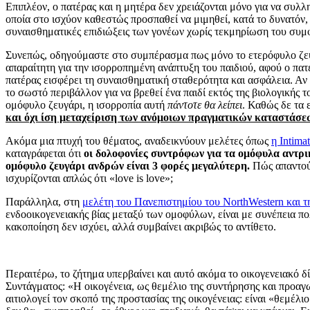
Επιπλέον, ο πατέρας και η μητέρα δεν χρειάζονται μόνο για να συλλη
οποία στο ισχύον καθεστώς προσπαθεί να μιμηθεί, κατά το δυνατόν, 
συναισθηματικές επιδιώξεις των γονέων χωρίς τεκμηρίωση του συμφ
Συνεπώς, οδηγούμαστε στο συμπέρασμα πως μόνο το ετερόφυλο ζευγ
απαραίτητη για την ισορροπημένη ανάπτυξη του παιδιού, αφού ο πατ
πατέρας εισφέρει τη συναισθηματική σταθερότητα και ασφάλεια. Αν και
το σωστό περιβάλλον για να βρεθεί ένα παιδί εκτός της βιολογικής 
ομόφυλο ζευγάρι, η ισορροπία αυτή
πάντοτε θα λείπει
. Καθώς δε τα 
και όχι ίση μεταχείριση των ανόμοιων πραγματικών καταστάσε
Ακόμα μια πτυχή του θέματος, αναδεικνύουν μελέτες όπως
η I
ntima
καταγράφεται ότι
οι δολοφονίες συντρόφων για τα ομόφυλα αντρι
ομόφυλο ζευγάρι ανδρών είναι 3 φορές μεγαλύτερη.
Πώς απαντούν
ισχυρίζονται απλώς ότι «love is love»;
Παράλληλα, στη
μελέτη του Πανεπιστημίου του NorthWestern και τ
ενδοοικογενειακής βίας μεταξύ των ομοφύλων, είναι με συνέπεια π
κακοποίηση δεν ισχύει, αλλά συμβαίνει ακριβώς το αντίθετο.
Περαιτέρω, το ζήτημα υπερβαίνει και αυτό ακόμα το οικογενειακό δ
Συντάγματος: «Η οικογένεια, ως θεμέλιο της συντήρησης και προαγω
αιτιολογεί τον σκοπό της προστασίας της οικογένειας: είναι «θεμέλ