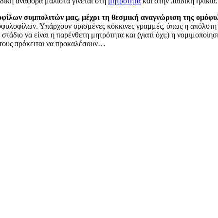
ιδική αναφορά μάλιστα γίνεται στη
μητρότητα
και στην παιδική ηλικία.
λοφίλων συμπολιτών μας, μέχρι τη θεσμική αναγνώριση της ομόφ
οφυλοφίλων. Υπάρχουν ορισμένες κόκκινες γραμμές, όπως η απόλυτη π
στάδιο να είναι η παρένθετη μητρότητα και (γιατί όχι;) η νομιμοποίησ
ς τους πρόκειται να προκαλέσουν…