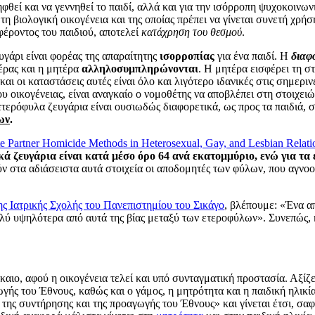
φθεί και να γεννηθεί το παιδί, αλλά και για την ισόρροπη ψυχοκοινων
τη βιολογική οικογένεια και της οποίας πρέπει να γίνεται συνετή χρή
έροντος του παιδιού, αποτελεί
κατάχρηση του θεσμού
.
άρι είναι φορέας της απαραίτητης
ισορροπίας
για ένα παιδί. Η
διαφ
έρας και η μητέρα
αλληλοσυμπληρώνονται
. Η μητέρα εισφέρει τη σ
 οι καταστάσεις αυτές είναι όλο και λιγότερο ιδανικές στις σημερινές 
του οικογένειας, είναι αναγκαίο ο νομοθέτης να αποβλέπει στη στοιχε
ετερόφυλα ζευγάρια είναι ουσιωδώς διαφορετικά, ως προς τα παιδιά,
ων
.
te Partner Homicide Methods in Heterosexual, Gay, and Lesbian Relati
κά ζευγάρια είναι κατά μέσο όρο 64 ανά εκατομμύριο, ενώ για τα
 στα αδιάσειστα αυτά στοιχεία οι αποδομητές των φύλων, που αγνο
ης Ιατρικής Σχολής του Πανεπιστημίου του Σικάγο
, βλέπουμε: «Ένα απ
ολύ υψηλότερα από αυτά της βίας μεταξύ των ετεροφύλων». Συνεπώς, 
ίκαιο, αφού η οικογένεια τελεί και υπό συνταγματική προστασία. Αξί
γής του Έθνους, καθώς και ο γάμος, η μητρότητα και η παιδική ηλικ
ιο της συντήρησης και της προαγωγής του Έθνους» και γίνεται έτσι, σ