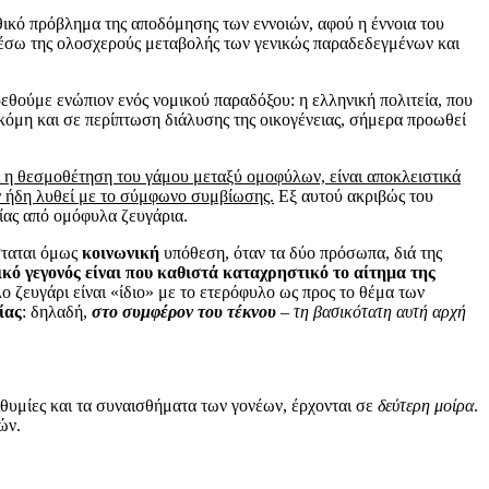
ηθικό πρόβλημα της αποδόμησης των εννοιών, αφού η έννοια του
μέσω της ολοσχερούς μεταβολής των γενικώς παραδεδεγμένων και
ρεθούμε ενώπιον ενός νομικού παραδόξου: η ελληνική πολιτεία, που
κόμη και σε περίπτωση διάλυσης της οικογένειας, σήμερα προωθεί
ί η θεσμοθέτηση του γάμου μεταξύ ομοφύλων, είναι αποκλειστικά
ν ήδη λυθεί με το σύμφωνο συμβίωσης.
Εξ αυτού ακριβώς του
σίας από ομόφυλα ζευγάρια.
σταται όμως
κοινωνική
υπόθεση, όταν τα δύο πρόσωπα, διά της
ικό γεγονός είναι που καθιστά καταχρηστικό το αίτημα της
 ζευγάρι είναι «ίδιο» με το ετερόφυλο ως προς το θέμα των
ίας
: δηλαδή,
στο συμφέρον του τέκνου
– τη βασικότατη αυτή αρχή
πιθυμίες και τα συναισθήματα των γονέων, έρχονται σε
δεύτερη μοίρα
.
ών.