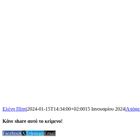
Ελένη Πίπη
|
2024-01-15T14:34:00+02:00
15 Ιανουαρίου 2024
|
Απόψε
Κάνε share αυτό το κείμενο!
Facebook
X
Telegram
Email