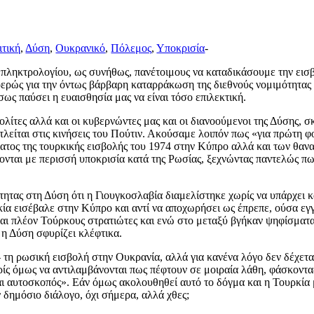
τική
,
Δύση
,
Ουκρανικό
,
Πόλεμος
,
Υποκρισία
-
ληκτρολογίου, ως συνήθως, πανέτοιμους να καταδικάσουμε την εισβ
οερώς για την όντως βάρβαρη καταρράκωση της διεθνούς νομιμότητας α
σως παύσει η ευαισθησία μας να είναι τόσο επιλεκτική.
ολίτες αλλά και οι κυβερνώντες μας και οι διανοούμενοι της Δύσης, 
αντλείται στις κινήσεις του Πούτιν. Ακούσαμε λοιπόν πως «για πρώτ
ατος της τουρκικής εισβολής του 1974 στην Κύπρο αλλά και των θα
ονται με περισσή υποκρισία κατά της Ρωσίας, ξεχνώντας παντελώς πω
μότητας στη Δύση ότι η Γιουγκοσλαβία διαμελίστηκε χωρίς να υπάρχ
α εισέβαλε στην Κύπρο και αντί να αποχωρήσει ως έπρεπε, ούσα εγ
 και πλέον Τούρκους στρατιώτες και ενώ στο μεταξύ βγήκαν ψηφίσμα
η Δύση σφυρίζει κλέφτικα.
 τη ρωσική εισβολή στην Ουκρανία, αλλά για κανένα λόγο δεν δέχεται
ίς όμως να αντιλαμβάνονται πως πέφτουν σε μοιραία λάθη, φάσκοντας
ναι αυτοσκοπός». Εάν όμως ακολουθηθεί αυτό το δόγμα και η Τουρκία 
 δημόσιο διάλογο, όχι σήμερα, αλλά χθες;