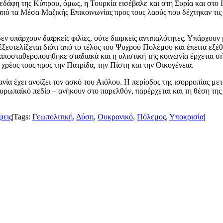
δάφη της Κύπρου, όμως, η Τουρκία εισέβαλε και στη Συρία και στο Ι
από τα Μέσα Μαζικής Επικοινωνίας προς τους λαούς που δέχτηκαν τις
εν υπάρχουν διαρκείς φιλίες, ούτε διαρκείς αντιπαλότητες. Υπάρχουν
Εξευτελίζεται διότι από το τέλος του Ψυχρού Πολέμου και έπειτα ε
, αποσταθεροποιήθηκε σταδιακά και η υλιστική της κοινωνία έρχεται 
 χρέος τους προς την Πατρίδα, την Πίστη και την Οικογένεια.
ία έχει ανοίξει τον ασκό του Αιόλου. Η περίοδος της ισορροπίας με
ρωπαϊκό πεδίο – ανήκουν στο παρελθόν, παρέρχεται και τη θέση της π
ψεις
|
Tags:
Γεωπολιτική
,
Δύση
,
Ουκρανικό
,
Πόλεμος
,
Υποκρισία
|