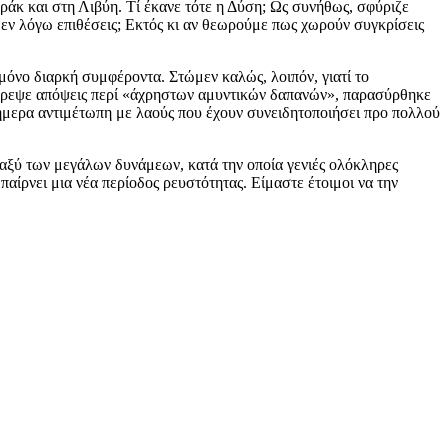
ράκ και στη Λιβύη. Τί έκανε τότε η Δύση; Ως συνήθως, σφύριζε
 εν λόγω επιθέσεις; Εκτός κι αν θεωρούμε πως χωρούν συγκρίσεις
 μόνο διαρκή συμφέροντα. Στώμεν καλώς, λοιπόν, γιατί το
ξέθρεψε απόψεις περί «άχρηστων αμυντικών δαπανών», παρασύρθηκε
σήμερα αντιμέτωπη με λαούς που έχουν συνειδητοποιήσει προ πολλού
ταξύ των μεγάλων δυνάμεων, κατά την οποία γενιές ολόκληρες
αίρνει μια νέα περίοδος ρευστότητας. Είμαστε έτοιμοι να την