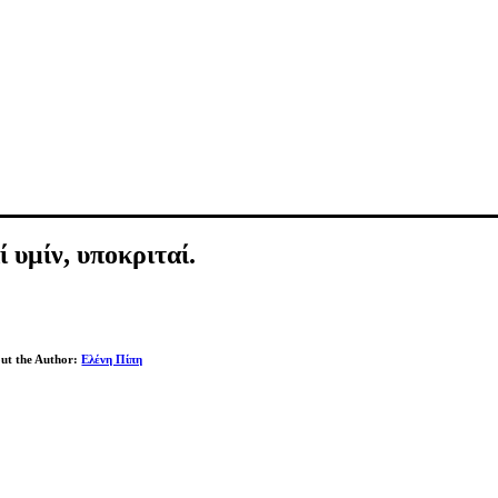
 υμίν, υποκριταί.
ut the Author:
Ελένη Πίπη