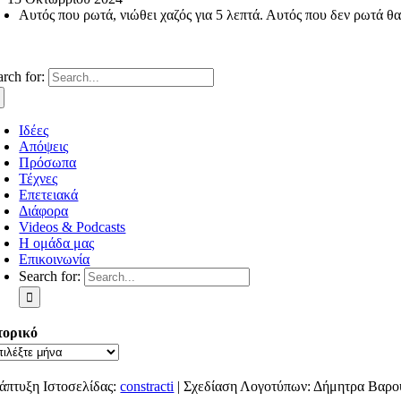
Αυτός που ρωτά, νιώθει χαζός για 5 λεπτά. Αυτός που δεν ρωτά θα 
arch for:
Ιδέες
Απόψεις
Πρόσωπα
Τέχνες
Επετειακά
Διάφορα
Videos & Podcasts
Η ομάδα μας
Επικοινωνία
Search for:
τορικό
άπτυξη Ιστοσελίδας:
constracti
| Σχεδίαση Λογοτύπων: Δήμητρα Βαρο