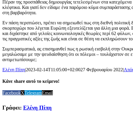
Πέραν της προσπάθειας δημιουργίας τετελεσμένων στα κατεχόμενα ε
κλέφτικα. Και γιατί δεν είδαμε ένα παρόμοιο κύμα συμπαράστασης 
στη βαρβαρότητα.
Εν πάση περιπτώσει, πρέπει να σημειωθεί πως στη διεθνή πολιτική δ
σκορποχώρι που λέγεται Ευρώπη εξευτελίζεται για άλλη μια φορά. 
και διχάστηκε από γελοίες κοινωνιολογικές θεωρίες περί 62 φύλων
τις πραγματικές αξίες της ζωής και είναι σε θέση να εκπληρώσουν το
Συμπερασματικά, ας επισημανθεί πως η ρωσική εισβολή στην Ουκραν
μεγαλώσαμε με την ψευδαίσθηση ότι οι πόλεμοι – τουλάχιστον σε ευ
αντιμετωπίσουμε;
Ελένη Πίπη
|
2023-02-14T11:05:00+02:00
27 Φεβρουαρίου 2022
|
Από
Κάνε share αυτό το κείμενο!
Facebook
X
Telegram
Email
Γράφει:
Ελένη Πίπη