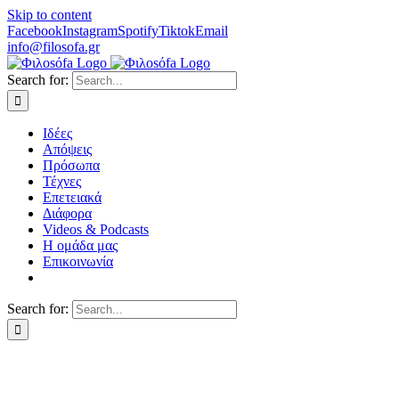
Skip to content
Facebook
Instagram
Spotify
Tiktok
Email
info@filosofa.gr
Search for:
Ιδέες
Απόψεις
Πρόσωπα
Τέχνες
Επετειακά
Διάφορα
Videos & Podcasts
Η ομάδα μας
Επικοινωνία
Search for: