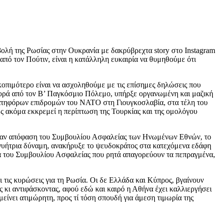
ολή της Ρωσίας στην Ουκρανία με δακρύβρεχτα story στο Instagram
πό τον Πούτιν, είναι η κατάλληλη ευκαιρία να θυμηθούμε ότι
σκοπιμότερο είναι να ασχοληθούμε με τις επίσημες δηλώσεις που
η φορά από τον Β’ Παγκόσμιο Πόλεμο, υπήρξε οργανωμένη και μαζική
νατηφόρων επιδρομών του ΝΑΤΟ στη Γιουγκοσλαβία, στα τέλη του
ς ακόμα εκκρεμεί η περίπτωση της Τουρκίας και της ομολόγου
ει καν απόφαση του Συμβουλίου Ασφαλείας των Ηνωμένων Εθνών, το
γυήτρια δύναμη, ανακήρυξε το ψευδοκράτος στα κατεχόμενα εδάφη
τα του Συμβουλίου Ασφαλείας που ρητά απαγορεύουν τα πεπραγμένα,
 τις κυρώσεις για τη Ρωσία. Οι δε Ελλάδα και Κύπρος, βγαίνουν
 κι αντιφάσκοντας, αφού εδώ και καιρό η Αθήνα έχει καλλιεργήσει
μείνει ατιμώρητη, προς τί τόση σπουδή για άμεση τιμωρία της