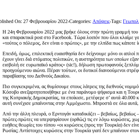
blished On: 27 Φεβρουαρίου 2022
-
Categories:
Απόψεις
-
Tags:
Γεωπολι
Η 24η Φεβρουαρίου 2022 μας βρήκε όλους στην πρώτη γραμμή του π
και σπαρακτικά post στο Facebook. Τώρα λοιπόν που όλοι κλαίμε γ
«τούτος ο πόλεμος, δεν είναι ο πρώτος», με την ελπίδα πως κάποτε ί
Επειδή, όμως, επιλεκτική ευαισθησία δεν δείχνουμε μόνο οι απλοί π
έχουν γίνει διά στόματος πολιτικών, η αυστηρότητα των οποίων εξ
εισβολή σε ευρωπαϊκό κράτος» (sic!), δήλωση πρωτοφανούς ξεπλύμ
προηγούμενου αιώνα. Πέραν τούτων, οι δυτικοί διανοούμενοι στρέφ
παραβίασης του Διεθνούς Δικαίου.
Πιο συγκεκριμένα, ας θυμίσουμε στους λάτρεις της διεθνούς νομι
Κόσοβο ανεξαρτητοποιήθηκε με ένα παράνομο ψήφισμα και η Τουρκί
της Κυπριακής Δημοκρατίας, τα εποίκισε, μετέφερε σ’ αυτά 40.000
αυτή συνέχισε μπαίνοντας στην Αμμόχωστο. Μπροστά σε όλα αυτά, 
Από την άλλη πλευρά, ο Ερντογάν καταδικάζει – βεβαίως, βεβαίως –
πρώτες-πρώτες να υπερψηφίσουν (ορθώς) τις εν λόγω κυρώσεις, χωρ
ευήθεις θεωρίες του τύπου «οι κυρώσεις (προς την Τουρκία) δεν εί
Ρωσίας; Αντίστοιχες κυρώσεις στην Τουρκία γιατί δεν μπαίνουν στον