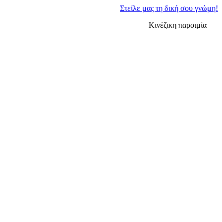
Στείλε μας τη δική σου γνώμη!
Κινέζικη παροιμία