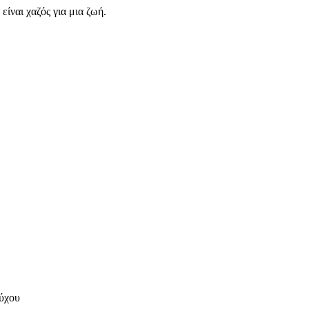
είναι χαζός για μια ζωή.
ύχου