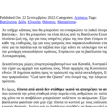
Published On: 22 Σεπτεμβρίου 2022
-
Categories:
Απόψεις
-
Tags:
Βασίλισσα
,
Δόξα
,
Εξουσία
,
Θάνατος
,
Ματαιότητα
-
Αν υπήρχε κάποιος που θα μπορούσε να ενσαρκώσει το λαϊκό όνειρο
βασιλιάς», δεν θα μπορούσε να είναι άλλος από τη Βασίλισσα Ελισά
πλούσια ζωή της, όχι για τους υπηρέτες γύρω της που ήταν έτοιμοι 
κάθε της επιθυμίας, όχι για τους γιατρούς που παρακολουθούσαν επι
ούτε για τα παλάτια και τα ταξίδια που είχε κάνει σε ολόκληρο τον 
την μονάρχη οποιουδήποτε κράτους. Επρόκειτο για τη βασίλισσα τη
Αυτοκρατορίας.
Δεκατέσσερις χώρες (συμπεριλαμβανομένων και Καναδά, Αυστραλία
την είχαν ως αρχηγό του κράτους τους. Ήταν αρχηγός της Κοινοπολιτ
εθνών. Η δημόσια αγάπη προς το πρόσωπό της απλά ανεκδιήγητη. 
που τραγουδούσε “God save the Queen” στο όνομά της, την λάτρευε 
πρότυπο.
Κι όμως,
τίποτα από αυτά δεν στάθηκε ικανό να αποτρέψει το α
που συνιστά την μόνη σταθερά στην πορεία ενός ανθρώπου σε τούτο
της μόνο να το αναβάλουν μπορούσαν
∙
ουδέποτε το ακύρωσαν. Εξωτ
βασίλισσα φαινόταν σαν μην είχε τίποτα το κοντινό με τους υπόλοιπ
κοινούς θνητούς. Ακόμα και το διαδίκτυο συνήθιζε να διακωμωδεί α