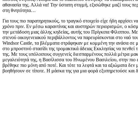
αθανασία της. Αλλά να! Την ύστατη στιγμή, εξισώθηκε μαζί τους πε
στη θνητότητα…
Για τους πιο παρατηρητικούς, το τραγικό στοιχείο είχε ήδη αρχίσει 
χρόνο πριν. Εν μέσω καραντίνας και αυστηρών περιορισμών, ο κό
την μετάδοση μιας άλλης κηδείας, αυτής του Πρίγκιπα Φίλιππου. Με
στενού οικογενειακού περιβάλλοντος να παρευρίσκονται στο ναό το
Windsor Castle, τα βλέμματα στράφηκαν με κομμένη την ανάσα σε 
στο μπροστινό στασίδι της τρομακτικά άδειας Εκκλησίας να πενθεί 
της. Με τους υπόλοιπους συγγενείς διεσπαρμένους πολλά μέτρα μακ
μεγαλειότητά της, η Βασίλισσα του Ηνωμένου Βασιλείου, στην πιο 
βρέθηκε πιο μόνη από ποτέ. Και τότε τα λεφτά και τα αξιώματα δεν
βοηθήσουν σε τίποτε. Η μάσκα της για μια φορά εξυπηρετούσε και 