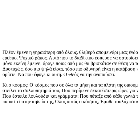
Πλέον έμενε η γηραιότερη από όλους, θλιβερό απομεινάρι μιας ένδ
ερείπιο. Ψυχικό ράκος. Αυτό που το διαδίκτυο έσπευσε να σατυρίσει
μόνο εκείνη έμεινε- άραγε ποιος από μας θα βρισκόταν σε θέση να το
Δυστυχώς, όσο πιο ψηλά είσαι, τόσο πιο οδυνηρή είναι η κατάβαση κ
ορίστε. Να που έφυγε κι αυτή. Ο Θεός να την αναπαύσει.
Κι ο κόσμος; Ο κόσμος που σε όλα τα μήκη και τα πλάτη της οικου
στείλει τα συλλυπητήριά του; Που περίμενε δεκατέσσερις ώρες για 
Που έστειλε λουλούδια και γράμματα; Που πέταξε από κάθε γωνιά τ
παραστεί στην κηδεία της; Όλος αυτός ο κόσμος; Έμαθε τουλάχιστον