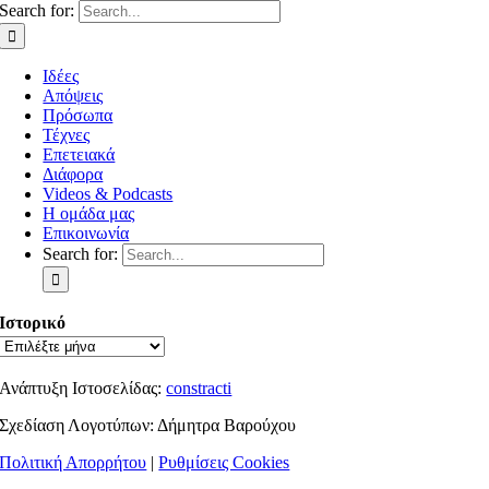
Search for:
Ιδέες
Απόψεις
Πρόσωπα
Τέχνες
Επετειακά
Διάφορα
Videos & Podcasts
Η ομάδα μας
Επικοινωνία
Search for:
Ιστορικό
Ανάπτυξη Ιστοσελίδας:
constracti
Σχεδίαση Λογοτύπων: Δήμητρα Βαρούχου
Πολιτική Απορρήτου
|
Ρυθμίσεις Cookies