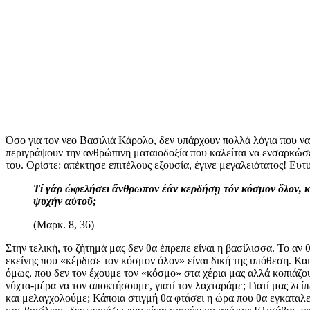
Όσο για τον νεο Βασιλιά Κάρολο, δεν υπάρχουν πολλά λόγια που ν
περιγράψουν την ανθρώπινη ματαιοδοξία που καλείται να ενσαρκώσε
του. Ορίστε: απέκτησε επιτέλους εξουσία, έγινε μεγαλειότατος! Ευτυ
Τί γάρ ὠφελήσει ἄνθρωπον ἐάν κερδήσῃ τόν κόσμον ὅλον, 
ψυχήν αὐτοῦ;
(Μαρκ. 8, 36)
Στην τελική, το ζήτημά μας δεν θα έπρεπε είναι η βασίλισσα. Το αν
εκείνης που «κέρδισε τον κόσμον όλον» είναι δική της υπόθεση. Και
όμως, που δεν τον έχουμε τον «κόσμο» στα χέρια μας αλλά κοπιάζ
νύχτα-μέρα να τον αποκτήσουμε, γιατί τον λαχταράμε; Γιατί μας λείπ
και μελαγχολούμε; Κάποια στιγμή θα φτάσει η ώρα που θα εγκαταλεί