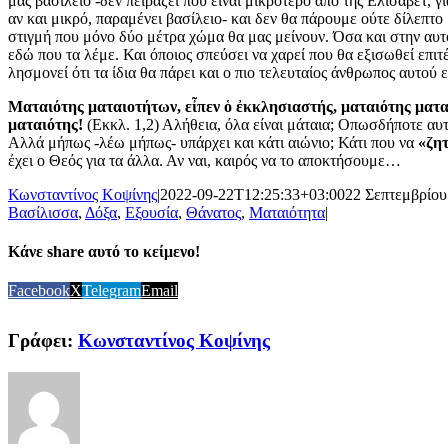
μας βασίλειο -δεν πειράζει που είναι μικρότερο από της Ελισάβετ, γ
αν και μικρό, παραμένει βασίλειο- και δεν θα πάρουμε ούτε δίλεπτο
στιγμή που μόνο δύο μέτρα χώμα θα μας μείνουν. Όσα και στην αυτ
εδώ που τα λέμε. Και όποιος σπεύσει να χαρεί που θα εξισωθεί επιτέ
λησμονεί ότι τα ίδια θα πάρει και ο πιο τελευταίος άνθρωπος αυτού 
Ματαιότης ματαιοτήτων, εἶπεν ὁ ἐκκλησιαστής, ματαιότης ματα
ματαιότης!
(Εκκλ. 1,2) Αλήθεια, όλα είναι μάταια; Οπωσδήποτε αυτ
Αλλά μήπως -λέω μήπως- υπάρχει και κάτι αιώνιο; Κάτι που να
«ζη
έχει ο Θεός για τα άλλα. Αν ναι, καιρός να το αποκτήσουμε…
Κωνσταντίνος Κοψίνης
|
2022-09-22T12:25:33+03:00
22 Σεπτεμβρίου
Βασίλισσα
,
Δόξα
,
Εξουσία
,
Θάνατος
,
Ματαιότητα
|
Κάνε share αυτό το κείμενο!
Facebook
X
Telegram
Email
Γράφει:
Κωνσταντίνος Κοψίνης