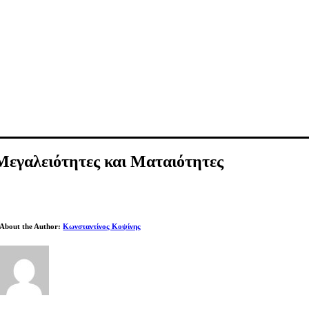
Μεγαλειότητες και Ματαιότητες
About the Author:
Κωνσταντίνος Κοψίνης