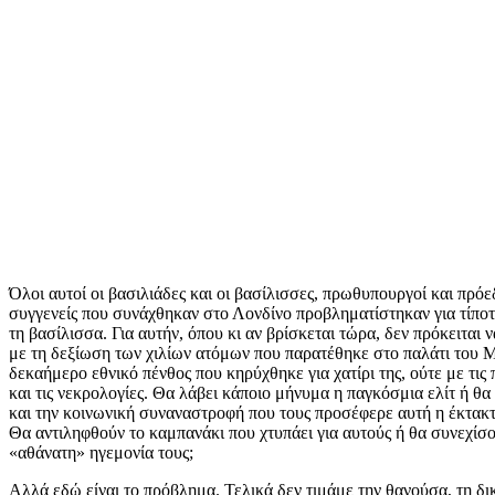
Όλοι αυτοί οι βασιλιάδες και οι βασίλισσες, πρωθυπουργοί και πρόε
συγγενείς που συνάχθηκαν στο Λονδίνο προβληματίστηκαν για τίποτ
τη βασίλισσα. Για αυτήν, όπου κι αν βρίσκεται τώρα, δεν πρόκειται 
με τη δεξίωση των χιλίων ατόμων που παρατέθηκε στο παλάτι του Μ
δεκαήμερο εθνικό πένθος που κηρύχθηκε για χατίρι της, ούτε με τι
και τις νεκρολογίες. Θα λάβει κάποιο μήνυμα η παγκόσμια ελίτ ή θα
και την κοινωνική συναναστροφή που τους προσέφερε αυτή η έκτακ
Θα αντιληφθούν το καμπανάκι που χτυπάει για αυτούς ή θα συνεχίσο
«αθάνατη» ηγεμονία τους;
Αλλά εδώ είναι το πρόβλημα. Τελικά δεν τιμάμε την θανούσα, τη δι