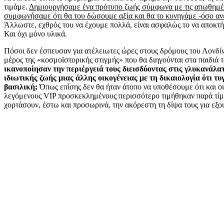
τιμάμε.
Δημιουργήσαμε ένα πρότυπο ζωής σύμφωνα με τις απωθημέν
συμφωνήσαμε ότι θα του δώσουμε αξία και θα το κυνηγάμε -όσο ανε
Άλλωστε, εχθρός του να έχουμε πολλά, είναι ασφαλώς το να αποκτ
Και όχι μόνο υλικά.
Πόσοι δεν έσπευσαν για ατέλειωτες ώρες στους δρόμους του Λονδίν
μέρος της «κοσμοϊστορικής στιγμής» που θα διηγούνται στα παιδιά 
ικανοποίησαν την περιέργειά τους διεισδύοντας στις γλυκανάλατ
ιδιωτικής ζωής μιας άλλης οικογένειας με τη δικαιολογία ότι τυγ
βασιλική;
Όπως επίσης δεν θα ήταν άτοπο να υποθέσουμε ότι και οι
λεγόμενους VIP προσκεκλημένους περισσότερο τιμήθηκαν παρά τίμ
χορτάσουν, έστω και προσωρινά, την ακόρεστη τη δίψα τους για εξου